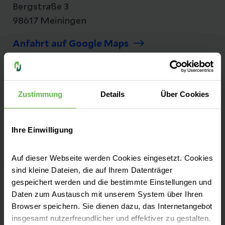
Bergstraße 3
98617 Meiningen
Anfahrt auf Google Maps
Tel:
+49 3693 90-0
Fax: +49 3693 90-12 34
Zustimmung
Details
Über Cookies
Ihre Einwilligung
Seit mehr als 25 Jahren versorgen wir unsere
Patienten aus Südthüringen auf dem Berg in
Auf dieser Webseite werden Cookies eingesetzt. Cookies
sind kleine Dateien, die auf Ihrem Datenträger
Dreißigacker. Das Helios Klinikum Meiningen
gespeichert werden und die bestimmte Einstellungen und
ist ein Akutkrankenhaus mit regionaler und
Daten zum Austausch mit unserem System über Ihren
überregionaler Versorgung und
Browser speichern. Sie dienen dazu, das Internetangebot
Akademisches Lehrkrankenhaus des
insgesamt nutzerfreundlicher und effektiver zu gestalten.