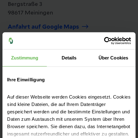
Bergstraße 3
98617 Meiningen
Anfahrt auf Google Maps
Tel:
+49 3693 90-0
Fax: +49 3693 90-12 34
Zustimmung
Details
Über Cookies
Ihre Einwilligung
Seit mehr als 25 Jahren versorgen wir unsere
Patienten aus Südthüringen auf dem Berg in
Auf dieser Webseite werden Cookies eingesetzt. Cookies
sind kleine Dateien, die auf Ihrem Datenträger
Dreißigacker. Das Helios Klinikum Meiningen
gespeichert werden und die bestimmte Einstellungen und
ist ein Akutkrankenhaus mit regionaler und
Daten zum Austausch mit unserem System über Ihren
überregionaler Versorgung und
Browser speichern. Sie dienen dazu, das Internetangebot
Akademisches Lehrkrankenhaus des
insgesamt nutzerfreundlicher und effektiver zu gestalten.