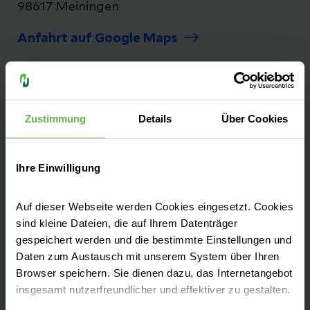
98617 Meiningen
Anfahrt auf Google Maps
Tel:
+49 3693 90-0
Fax: +49 3693 90-12 34
Zustimmung
Details
Über Cookies
Ihre Einwilligung
Seit mehr als 25 Jahren versorgen wir unsere
Patienten aus Südthüringen auf dem Berg in
Auf dieser Webseite werden Cookies eingesetzt. Cookies
Dreißigacker. Das Helios Klinikum Meiningen
sind kleine Dateien, die auf Ihrem Datenträger
ist ein Akutkrankenhaus mit regionaler und
gespeichert werden und die bestimmte Einstellungen und
überregionaler Versorgung und
Daten zum Austausch mit unserem System über Ihren
Akademisches Lehrkrankenhaus des
Browser speichern. Sie dienen dazu, das Internetangebot
insgesamt nutzerfreundlicher und effektiver zu gestalten.
Universitätsklinikums Jena.