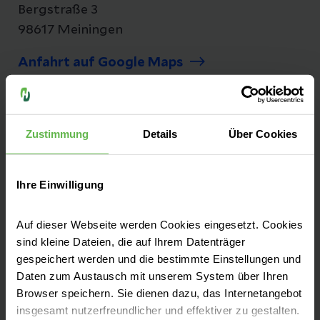
Bergstraße 3
98617 Meiningen
Anfahrt auf Google Maps
Tel:
+49 3693 90-0
Fax: +49 3693 90-12 34
Zustimmung
Details
Über Cookies
Ihre Einwilligung
Seit mehr als 25 Jahren versorgen wir unsere
Patienten aus Südthüringen auf dem Berg in
Auf dieser Webseite werden Cookies eingesetzt. Cookies
sind kleine Dateien, die auf Ihrem Datenträger
Dreißigacker. Das Helios Klinikum Meiningen
gespeichert werden und die bestimmte Einstellungen und
ist ein Akutkrankenhaus mit regionaler und
Daten zum Austausch mit unserem System über Ihren
überregionaler Versorgung und
Browser speichern. Sie dienen dazu, das Internetangebot
Akademisches Lehrkrankenhaus des
insgesamt nutzerfreundlicher und effektiver zu gestalten.