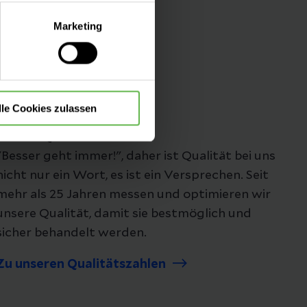
lle Auswahl hinsichtlich der
Marketing
die Verwendung aller Cookies
Folgen Sie uns
lle Cookies zulassen
Unsere Qualität
"Besser geht immer!", daher ist Qualität bei uns
nicht nur ein Wort, es ist ein Versprechen. Seit
mehr als 25 Jahren messen und optimieren wir
unsere Qualität, damit sie bestmöglich und
sicher behandelt werden.
Zu unseren Qualitätszahlen