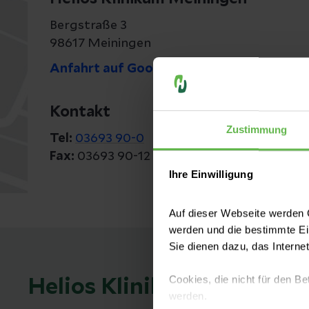
Bergstraße 3
98617 Meiningen
Anfahrt auf Google Maps
Kontakt
Zustimmung
Tel:
03693 90-0
Fax:
03693 90-12 34
Ihre Einwilligung
Auf dieser Webseite werden C
werden und die bestimmte E
Sie dienen dazu, das Interne
Cookies, die nicht für den Be
Helios Klinikum Meininge
werden.