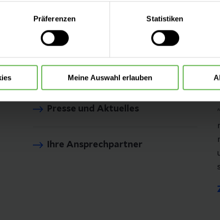
ätsklinikums Jena
eite mit nur den notwendigen Cookies zu benutzen, eine individue
Präferenzen
Statistiken
 treffen oder durch Auswahl von „Alle Cookies akzeptieren“ in 
Leistungen
ntscheidung können Sie jederzeit ändern oder widerrufen.
Anfahrt & Parken
ies
Meine Auswahl erlauben
A
Presse und Aktuelles
Ihre Ansprechpartner