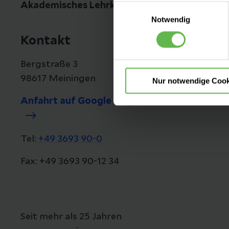
Akademisches Lehrkrankenhaus des Universit
Einwilligungsauswahl
Es steht Ihnen frei, unsere S
Notwendig
nicht notwendigen Cookies zu
Kontakt
einzuwilligen. Ihre Auswahle
Bergstraße 3
98617 Meiningen
Nur notwendige Cook
Anfahrt auf Google Maps
Tel:
+49 3693 90-0
Fax: +49 3693 90-12 34
Seit mehr als 25 Jahren