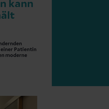
en kann
hält
ändernden
einer Patientin
cen moderne