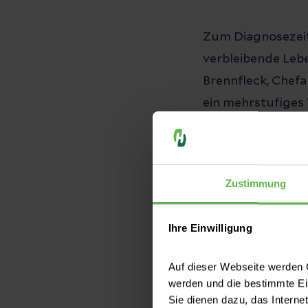
Zum Diagnosezeit
verbleibende Leb
Brennfleck, Chefa
ein mehrstufiges
In einem ersten 
Vinci Operationsr
Zustimmung
einen Teil der B
der linken Leber
Ihre Einwilligung
Im Anschluss erhi
Auf dieser Webseite werden C
das Wachstum der
werden und die bestimmte E
Operation zu übe
Sie dienen dazu, das Interne