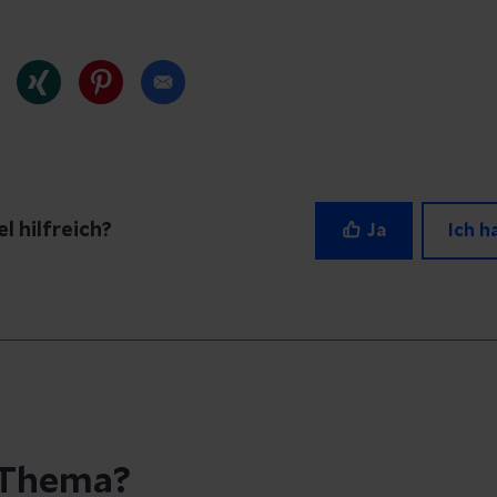
l hilfreich?
Ja
Ich h
agen zu diesem Artikel?
 eine Nachricht und geben Sie Ihre E-Mail-Adresse a
 können
 Thema?