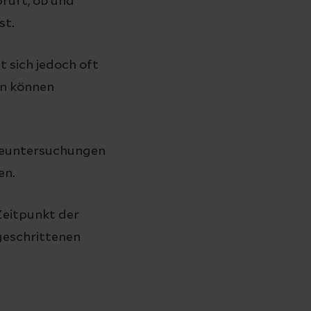
rüft, ob und
st.
 sich jedoch oft
en können
rgeuntersuchungen
en.
Zeitpunkt der
geschrittenen