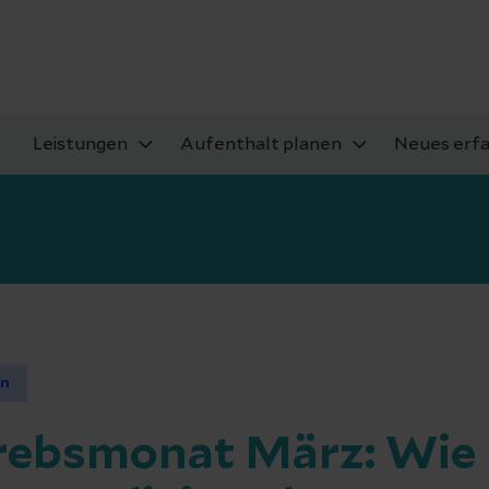
Leistungen
Aufenthalt planen
Neues erf
en
ebsmonat März: Wie