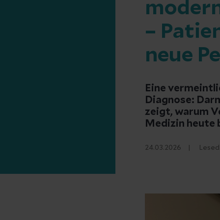
modern
– Patie
neue P
Eine vermeintl
Diagnose: Darm
zeigt, warum V
Medizin heute 
24.03.2026
Lesed