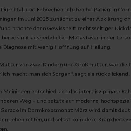
Durchfall und Erbrechen führten bei Patientin Cor
iningen im Juni 2025 zunächst zu einer Abklärung o
fund brachte dann Gewissheit: rechtsseitiger Dickd
 bereits mit ausgedehnten Metastasen in der Leber 
e Diagnose mit wenig Hoffnung auf Heilung.
, Mutter von zwei Kindern und Großmutter, war die 
rlich macht man sich Sorgen“, sagt sie rückblickend.
m Meiningen entschied sich das interdisziplinäre 
anderen Weg – und setzte auf moderne, hochspeziali
 Gerade im Darmkrebsmonat März wird damit deutl
nn Leben retten, und selbst komplexe Krankheitsve
en.