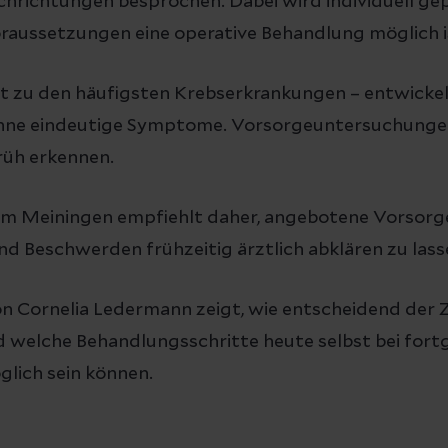
hrichtungen besprochen. Dabei wird individuell gep
raussetzungen eine operative Behandlung möglich i
 zu den häufigsten Krebserkrankungen – entwickelt
 ohne eindeutige Symptome. Vorsorgeuntersuchung
üh erkennen.
kum Meiningen empfiehlt daher, angebotene Vorso
 Beschwerden frühzeitig ärztlich abklären zu lass
on Cornelia Ledermann zeigt, wie entscheidend der 
d welche Behandlungsschritte heute selbst bei fort
lich sein können.