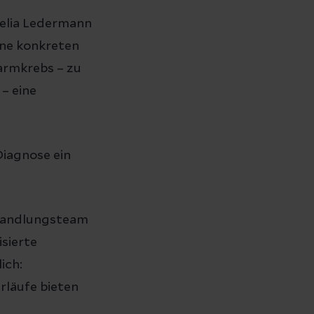
nelia Ledermann
hne konkreten
armkrebs – zu
– eine
Diagnose ein
Behandlungsteam
sierte
ich:
rläufe bieten