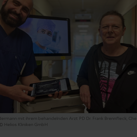
edermann mit ihrem behandelnden Arzt PD Dr. Frank Brennfleck, Che
 © Helios Kliniken GmbH