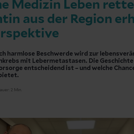
e Medizin Leben rett
ntin aus der Region er
erspektive
ich harmlose Beschwerde wird zur lebensver
krebs mit Lebermetastasen. Die Geschichte 
orsorge entscheidend ist – und welche Chan
bietet.
auer:
2
Min.