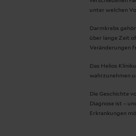
verschiedenen Fac
unter welchen Vo
Darmkrebs gehört
über lange Zeit
Veränderungen fr
Das Helios Klini
wahrzunehmen und
Die Geschichte v
Diagnose ist – un
Erkrankungen mög