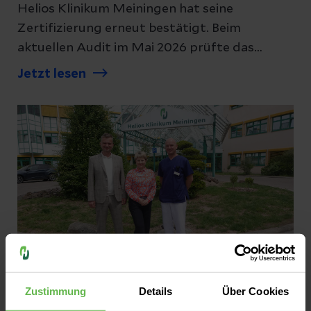
Helios Klinikum Meiningen hat seine
Zertifizierung erneut bestätigt. Beim
aktuellen Audit im Mai 2026 prüfte das
unabhängige Institut OnkoZert im Auftrag
Jetzt lesen
der Deutschen Krebsgesellschaft die
Strukturen, Abläufe, Kennzahlen und
Dokumentationen des Zentrums. Das
Ergebnis: keine Abweichungen und eine
Empfehlung zur Aufrechterhaltung des
Zertifikats ohne Einschränkungen.
Zustimmung
Details
Über Cookies
Pressemitteilungen