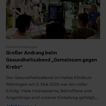
einzeln verpackt und digital gesteuert
bereitgestellt. Gleichzeitig wurde der künftig
gesetzlich vorgeschriebene „Closed Loop“
etabliert, der eine lückenlose Dokumentation
aller Schritte im Medikationsprozess
ermöglicht.
Pressemitteilungen
Großer Andrang beim
Gesundheitsabend „Gemeinsam gegen
Krebs“
Der Gesundheitsabend im Helios Klinikum
Meiningen am 5. Mai 2026 war ein voller
Erfolg: Viele Interessierte, Betroffene und
Angehörige sind unserer Einladung gefolgt,
um sich unter dem Titel „Gemeinsam gegen