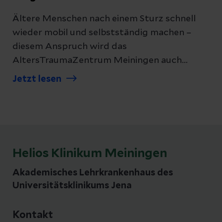
Ältere Menschen nach einem Sturz schnell
wieder mobil und selbstständig machen –
diesem Anspruch wird das
AltersTraumaZentrum Meiningen auch
weiterhin gerecht. Die Kooperation zwischen
Jetzt lesen
dem Helios Klinikum Meiningen und dem
Zentrum für Altersmedizin des Sozialwerks
Meiningen ist erneut ausgezeichnet worden.
Die erfolgreiche Überprüfung bestätigt die
hohe Qualität der interdisziplinären
Helios Klinikum Meiningen
Zusammenarbeit und der standardisierten
Behandlungsabläufe für
Akademisches Lehrkrankenhaus des
alterstraumatologische Patientinnen und
Universitätsklinikums Jena
Patienten. Damit bleibt das
AltersTraumaZentrum ein zentraler Baustein
Kontakt