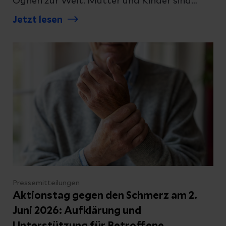
Ognen zur Welt. Mutter und Kinder sind
wohlauf. Für die Geburtshilfe des
Jetzt lesen
babyfreundlich zertifizierten Klinikums war
es ein besonderer Moment – auch für die
neue Chefärztin Gynäkologie und
Geburtshilfe, Frau Sevim Resit, die die Sectio
(Kaiserschnitt) persönlich begleitete.
Pressemitteilungen
Aktionstag gegen den Schmerz am 2.
Juni 2026: Aufklärung und
Unterstützung für Betroffene