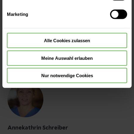
Statonsleitungen
Verwendung aller Cookies einzuwilligen. Ihre
Auswahlentscheidung können Sie jederzeit ändern oder
Marketing
widerrufen.
Alle Cookies zulassen
Meine Auswahl erlauben
Ivonne Stricker
Stationsleitung Station 5
Nur notwendige Cookies
Annekathrin Schreiber