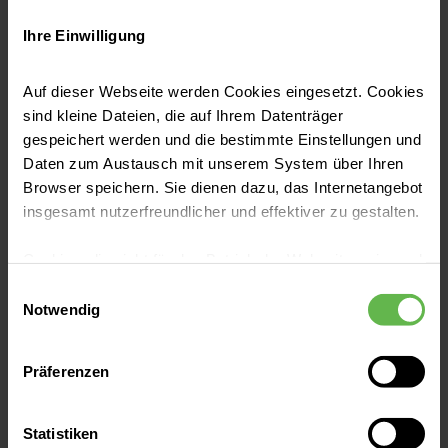
Ihre Einwilligung
Auf dieser Webseite werden Cookies eingesetzt. Cookies
sind kleine Dateien, die auf Ihrem Datenträger
gespeichert werden und die bestimmte Einstellungen und
Mohammed Hawat
Daten zum Austausch mit unserem System über Ihren
Arzt in Anerkennung
Browser speichern. Sie dienen dazu, das Internetangebot
insgesamt nutzerfreundlicher und effektiver zu gestalten.
Cookies, die nicht für den Betrieb der Webseite zwingend
notwendig sind, dürfen nur mit Ihrer Einwilligung
Einwilligungsauswahl
eingesetzt werden.
Notwendig
Es steht Ihnen frei, unsere Seite mit nur den notwendigen
Jonhatan Kobayashi Torres
Präferenzen
Cookies zu benutzen, eine individuelle Auswahl
Arzt in Anerkennung
hinsichtlich der nicht notwendigen Cookies zu treffen
oder durch Auswahl von „Alle Cookies akzeptieren“ in die
Statistiken