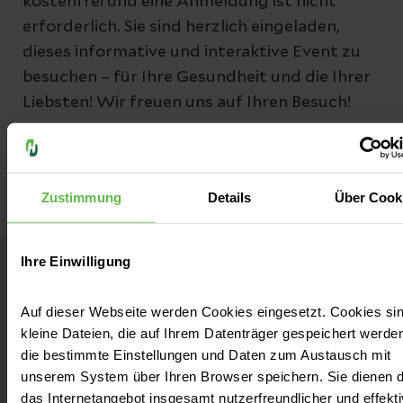
kostenfrei und eine Anmeldung ist nicht
erforderlich. Sie sind herzlich eingeladen,
dieses informative und interaktive Event zu
besuchen – für Ihre Gesundheit und die Ihrer
Liebsten! Wir freuen uns auf Ihren Besuch!
Zustimmung
Details
Über Cook
Ihre Einwilligung
Helios Kliniken Kassel
Auf dieser Webseite werden Cookies eingesetzt. Cookies si
kleine Dateien, die auf Ihrem Datenträger gespeichert werde
Kontakt
die bestimmte Einstellungen und Daten zum Austausch mit
unserem System über Ihren Browser speichern. Sie dienen 
Hansteinstraße 29
das Internetangebot insgesamt nutzerfreundlicher und effekti