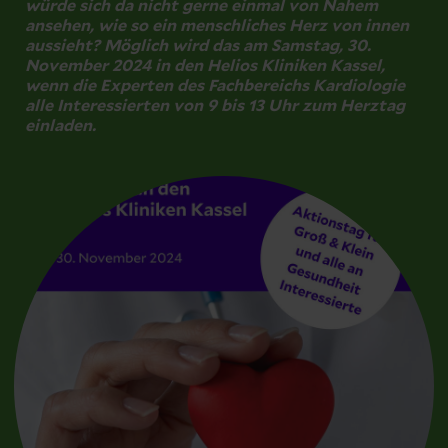
würde sich da nicht gerne einmal von Nahem
ansehen, wie so ein menschliches Herz von innen
aussieht? Möglich wird das am Samstag, 30.
November 2024 in den Helios Kliniken Kassel,
wenn die Experten des Fachbereichs Kardiologie
alle Interessierten von 9 bis 13 Uhr zum Herztag
einladen.