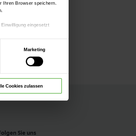
 Ihren Browser speichern.
n.
 Einwilligung eingesetzt
r Sie bindend.
ungsverlauf.
der
lle Auswahl hinsichtlich der
Marketing
die Verwendung aller Cookies
lle Cookies zulassen
Folgen Sie uns