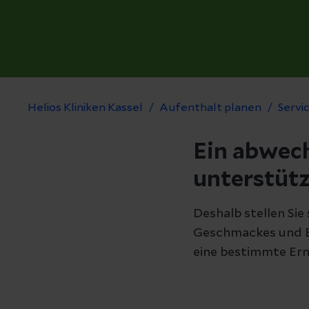
Helios Kliniken Kassel
Aufenthalt planen
Servi
Ein abwec
unterstütz
Deshalb stellen Sie
Geschmackes und Be
eine bestimmte Er