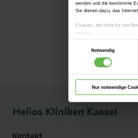
werden und die bestimmte E
Sie dienen dazu, das Interne
Ernährung auf
Cookies, die nicht für den Be
Hat Ihnen Ihr A
werden.
Diese medizini
Einwilligungsauswahl
Entsprechend v
Es steht Ihnen frei, unsere S
Notwendig
Energiegehalt 
nicht notwendigen Cookies zu
einzuwilligen. Ihre Auswahle
Nur notwendige Cook
Helios Kliniken Kassel
Kontakt