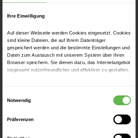
Fachbereiche
Ihre Einwilligung
Auf dieser Webseite werden Cookies eingesetzt. Cookies
sind kleine Dateien, die auf Ihrem Datenträger
Aufnahme & Besucher
gespeichert werden und die bestimmte Einstellungen und
Daten zum Austausch mit unserem System über Ihren
Browser speichern. Sie dienen dazu, das Internetangebot
Kontakt & Anfahrt
insgesamt nutzerfreundlicher und effektiver zu gestalten.
Cookies, die nicht für den Betrieb der Webseite zwingend
Presse und Aktuelles
notwendig sind, dürfen nur mit Ihrer Einwilligung
Einwilligungsauswahl
eingesetzt werden.
Notwendig
Veranstaltungen
Es steht Ihnen frei, unsere Seite mit nur den notwendigen
Präferenzen
Cookies zu benutzen, eine individuelle Auswahl
hinsichtlich der nicht notwendigen Cookies zu treffen
Bei uns arbeiten
oder durch Auswahl von „Alle Cookies akzeptieren“ in die