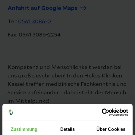
Anfahrt auf Google Maps
Tel:
0561 3086-0
Fax: 0561 3086-2254
Kompetenz und Menschlichkeit werden bei
uns groß geschrieben! In den Helios Kliniken
Kassel treffen medizinische Fachkenntnis und
Service aufeinander - dabei steht der Mensch
im Mittelpunkt!
Zustimmung
Details
Über Cookies