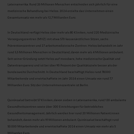
Lateinamerika. Rund 26 Millionen Menschen entscheiden sich jährlich für eine
medizinische Behandlung bei Helios. 2024 erzielte das Unternehmen einen
Gesamtumsatz von mehr als 12,7 Milliarden Euro.
In Deutschland verfügt Helios über mehr als 80 Kliniken, rund 220 Medizinische
Versorgungszentren (MVZ) mit etwa 570 kassenärztlichen Sitzen, sechs
Präventionszentren und 27 arbeitsmedizinische Zentren. Helios behandelt im Jahr
rund 5,5 Millionen Menschen in Deutschland, davon mehr als 4 Millionen ambulant.
Seit seiner Gründung setzt Helios auf messbare, hohe medizinische Qualität und
Datentransparenz und ist bei über 90 Prozent der Qualitätsziele besser als der
bundesweite Durchschnitt. In Deutschland beschäftigt Helios rund 78.000
Mitarbeitende und erwirtschaftete im Jahr 2024 einen Umsatz von rund 7,7
Milliarden Euro. Sitz der Unternehmenszentrale ist Berlin.
Quirónsalud betreibt 57 Kliniken, davon sieben in Lateinamerika, rund 130 ambulante
Gesundheitszentren sowie über 300 Einrichtungen für betriebliches
Gesundheitsmanagement. Jährlich werden hier rund 20 Millionen Patient:innen
behandelt, davon mehr als 19 Millionen ambulant. Quirónsalud beschäftigt rund
50.000 Mitarbeitende und erwirtschaftete 2024 einen Umsatz von mehr als 5
Milliarden Euro.