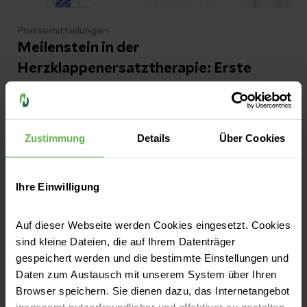
Pressemitteilungen
Meilenstein in der
Herzklappenersatztherapie: Erste
künstliche Trikuspidalklappe
kathetergestützt implantiert
Zustimmung
Details
Über Cookies
In der Helios Klinik für Herzchirurgie Karlsruhe
hat das Karlsruher Heart Team erstmals eine
sogenannte Evoque-Klappe implantiert. Diese
Ihre Einwilligung
künstliche Klappe ersetzt die
Trikuspidalklappe und wurde nun erstmals
Jetzt lesen
Auf dieser Webseite werden Cookies eingesetzt. Cookies
besonders schonend via Katheter-Technik
sind kleine Dateien, die auf Ihrem Datenträger
(minimalinvasiv) implantiert.
gespeichert werden und die bestimmte Einstellungen und
Daten zum Austausch mit unserem System über Ihren
Browser speichern. Sie dienen dazu, das Internetangebot
insgesamt nutzerfreundlicher und effektiver zu gestalten.