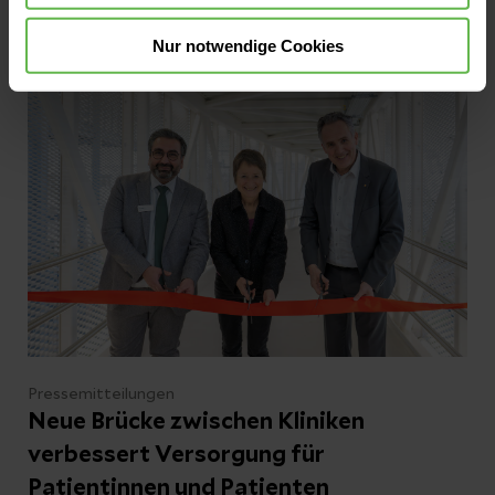
Universitätsklinikum Mannheim, einen
Jetzt lesen
Nur notwendige Cookies
innovativen Defibrillator zur Behandlung von
lebensbedrohlichen Herzrhythmusstörungen
implantiert. Der Eingriff wurde erstmals bei
Helios durchgeführt. Künftig wird auch das
Herzzentrum Leipzig bei Helios solche
Eingriffe anbieten.
Pressemitteilungen
Neue Brücke zwischen Kliniken
verbessert Versorgung für
Patientinnen und Patienten