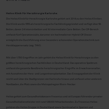
Helios Klinik für Herzchirurgie Karlsruhe:
Die Helios Klinik für Herzchirurgie Karlsruhe gehört seit 2014 zu den Helios Kliniken.
Die Klinik wurde 1995 als herzchirurgische Fachklinik gegründet und verfügt über 96
Betten, davon 24 Intensivbetten und 16 Intermediate-Care-Betten. Der OP-Bereich
umfasst fünf Operationssäle, darunter ein hochmoderner Hybrid-OP. Dieser
ermöglicht die Durchführung einer besonders schonenden Operationstechnik zum
Herzklappenersatz (sog. TAVI).
Mit über 1.700 Eingriffen im Jahr gehört die Helios Klinik für Herzchirurgie zu den
größten herzchirurgischen Fachkliniken in Deutschland. Das operative Spektrum
umfasst die gesamte Bandbreite herzchirurgischer Eingriffe im Erwachsenenalter,
mit Ausnahme der Herz- und Lungentransplantation. Das Einzugsgebiet der Klinik
reicht weit über die Stadtgrenzen von Karlsruhe hinaus und umfasst unter anderem
Nordbaden, die Pfalz sowie die Metropolregion Rhein-Neckar.
Helios gehört zum Gesundheitskonzern Fresenius und ist Europas führender privater
Gesundheitsdienstleister mit rund 128.000 Mitarbeitenden. Zu Fresenius Helios
gehören die Helios Gruppe in Deutschland sowie Quirónsalud in Spanien und