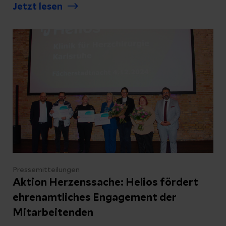
benachbarten Helios Klinik für Herzchirurgie.
Jetzt lesen
Das Bauwerk hat eine große Bedeutung für
Notfallpatientinnen und -patienten und
erleichtert gleichzeitig die Zusammenarbeit
zwischen den beiden Häusern.
Pressemitteilungen
Aktion Herzenssache: Helios fördert
ehrenamtliches Engagement der
Mitarbeitenden