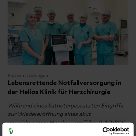
Pressemitteilungen
Lebensrettende Notfallversorgung in
der Helios Klinik für Herzchirurgie
Während eines kathetergestützten Eingriffs
zur Wiedereröffnung eines akut
verschlossenen Herzkranzgefäßes (LAD-PCI)
bei akutem Vorderwandinfarkt erlitt ein 69-