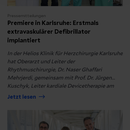
Pressemitteilungen
Premiere in Karlsruhe: Erstmals
extravaskulärer Defibrillator
implantiert
In der Helios Klinik für Herzchirurgie Karlsruhe
hat Oberarzt und Leiter der
Rhythmuschirurgie, Dr. Naser Ghaffari
Mehrjerdi, gemeinsam mit Prof. Dr. Jürgen
Kuschyk, Leiter kardiale Devicetherapie am
Universitätsklinikum Mannheim, einen
Jetzt lesen
innovativen Defibrillator zur Behandlung von
lebensbedrohlichen Herzrhythmusstörungen
implantiert. Der Eingriff wurde erstmals bei
Helios durchgeführt. Künftig wird auch das