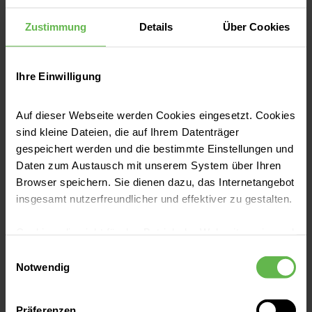
Jahre alter Patient einen schweren
Jetzt lesen
Zustimmung
Details
Über Cookies
kardiogenen Schock. Als absoluter Notfall
wurde er in die Helios Klinik für Herzchirurgie
Karlsruhe verlegt.
Ihre Einwilligung
Auf dieser Webseite werden Cookies eingesetzt. Cookies
sind kleine Dateien, die auf Ihrem Datenträger
gespeichert werden und die bestimmte Einstellungen und
Daten zum Austausch mit unserem System über Ihren
Browser speichern. Sie dienen dazu, das Internetangebot
insgesamt nutzerfreundlicher und effektiver zu gestalten.
Cookies, die nicht für den Betrieb der Webseite zwingend
Pressemitteilungen
notwendig sind, dürfen nur mit Ihrer Einwilligung
Einwilligungsauswahl
Meilenstein in der
eingesetzt werden.
Notwendig
Herzklappenersatztherapie: Erste
Es steht Ihnen frei, unsere Seite mit nur den notwendigen
künstliche Trikuspidalklappe
Präferenzen