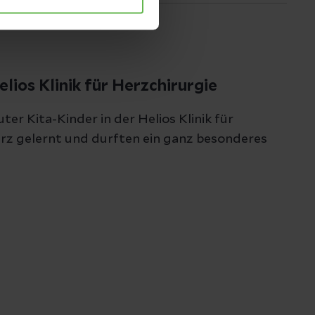
elios Klinik für Herzchirurgie
 Kita-Kinder in der Helios Klinik für
rz gelernt und durften ein ganz besonderes