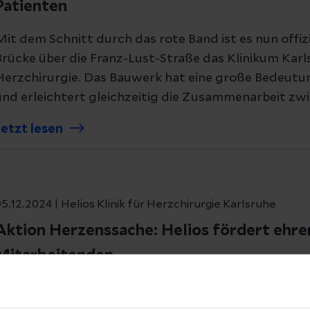
Patienten
trieb der Webseite zwingend notwendig sind, dürfen nur mit Ihrer
Mit dem Schnitt durch das rote Band ist es nun offiz
Brücke über die Franz-Lust-Straße das Klinikum Karl
eite mit nur den notwendigen Cookies zu benutzen, eine individue
Herzchirurgie. Das Bauwerk hat eine große Bedeutun
Präferenzen
Statistiken
 treffen oder durch Auswahl von „Alle Cookies akzeptieren“ in 
und erleichtert gleichzeitig die Zusammenarbeit zw
ntscheidung können Sie jederzeit ändern oder widerrufen.
Jetzt lesen
ies
Meine Auswahl erlauben
A
5.12.2024 | Helios Klinik für Herzchirurgie Karlsruhe
Aktion Herzenssache: Helios fördert ehr
Mitarbeitenden
Ein Ehrenamt ist aller Ehren wert. Deshalb unterstützt
mit der Aktion „Herzenssache“ drei Herzensprojekte 