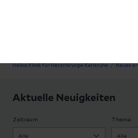
unser Klinikum.
Helios Klinik für Herzchirurgie Karlsruhe
Neues er
Aktuelle Neuigkeiten
Zeitraum
Thema