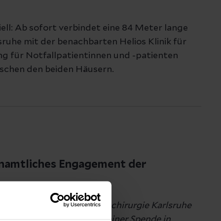
 Einwilligung eingesetzt
iell: Ab sofort verbindet eine 84 Meter lange
sruhe mit der benachbarten Helios Klinik für
lle Auswahl hinsichtlich der
g für Notfallpatientinnen und -patienten
Marketing
die Verwendung aller Cookies
ischen den beiden Häusern.
lle Cookies zulassen
enamtliches Engagement der
 die Helios Klinik für Herzchirurgie Karlsruhe
ihrer Mitarbeitenden mit einer Spende in