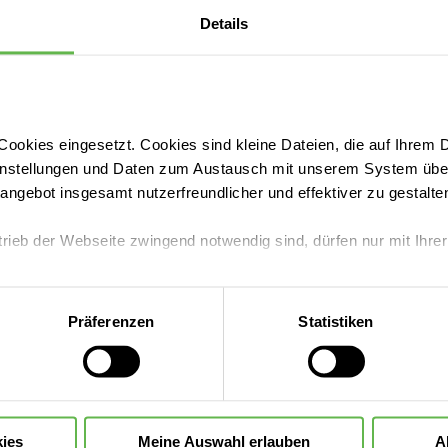
Höhe von je 1.000 €.
Jetzt lesen
2.02.2024 | Helios Klinik für Herzchirurgie Karlsruhe
Weil Frauenherzen anders schlagen
Am heutigen Go Red for Women Day haben die Mitarbe
für Herzchirurgie in Karlsruhe mit roten Accessoires 
Herzgesundheit von Frauen gesetzt. Prof. Dr. Uwe M
Chefarzt der Herzchirurgie erklärt, warum Frauenhe
Jetzt lesen