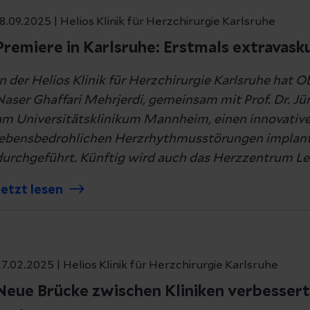
8.09.2025 | Helios Klinik für Herzchirurgie Karlsruhe
Premiere in Karlsruhe: Erstmals extravasku
In der Helios Klinik für Herzchirurgie Karlsruhe hat 
Naser Ghaffari Mehrjerdi, gemeinsam mit Prof. Dr. Jü
am Universitätsklinikum Mannheim, einen innovative
lebensbedrohlichen Herzrhythmusstörungen implantie
durchgeführt. Künftig wird auch das Herzzentrum Leip
Details
Jetzt lesen
7.02.2025 | Helios Klinik für Herzchirurgie Karlsruhe
ookies eingesetzt. Cookies sind kleine Dateien, die auf Ihrem 
instellungen und Daten zum Austausch mit unserem System über
Neue Brücke zwischen Kliniken verbessert
tangebot insgesamt nutzerfreundlicher und effektiver zu gestalte