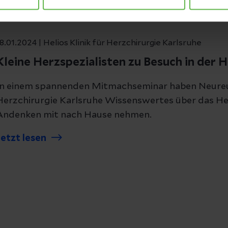
8.01.2024 | Helios Klinik für Herzchirurgie Karlsruhe
Kleine Herzspezialisten zu Besuch in der H
In einem spannenden Mitmachseminar haben Neureuter
Herzchirurgie Karlsruhe Wissenswertes über das He
Andenken mit nach Hause nehmen.
Jetzt lesen