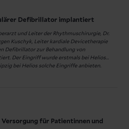
lärer Defibrillator implantiert
Oberarzt und Leiter der Rhythmuschirurgie, Dr.
rgen Kuschyk, Leiter kardiale Devicetherapie
n Defibrillator zur Behandlung von
rt. Der Eingriff wurde erstmals bei Helios
zig bei Helios solche Eingriffe anbieten.
Über Cookies
Datenträger gespeichert
 Ihren Browser speichern.
 Versorgung für Patientinnen und
n.