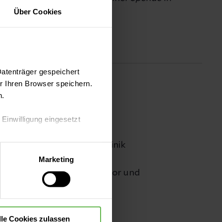
iter:innen der Helios Klinik
ein Zeichen für die
ehlhorn, Ärztlicher Direktor und
rzen anders schlagen: