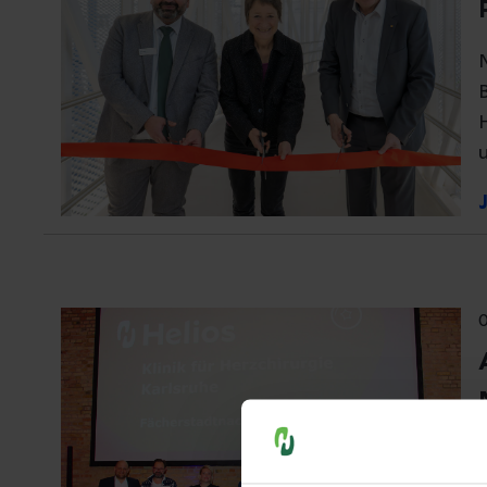
Cookies, die nicht für den Be
werden.
Einwilligungsauswahl
Es steht Ihnen frei, unsere S
Notwendig
nicht notwendigen Cookies zu
einzuwilligen. Ihre Auswahle
Nur notwendige Cook
0