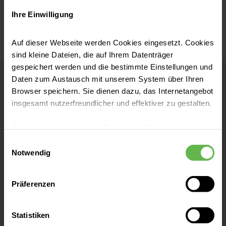
Ihre Einwilligung
Auf dieser Webseite werden Cookies eingesetzt. Cookies
sind kleine Dateien, die auf Ihrem Datenträger
gespeichert werden und die bestimmte Einstellungen und
Daten zum Austausch mit unserem System über Ihren
ENDO Rehazentrum Hamburg
Browser speichern. Sie dienen dazu, das Internetangebot
insgesamt nutzerfreundlicher und effektiver zu gestalten.
Kontakt
Cookies, die nicht für den Betrieb der Webseite zwingend
notwendig sind, dürfen nur mit Ihrer Einwilligung
Einwilligungsauswahl
Holstenstraße 2
eingesetzt werden.
Notwendig
22767 Hamburg
Es steht Ihnen frei, unsere Seite mit nur den notwendigen
Anfahrt auf Google Maps
Präferenzen
Cookies zu benutzen, eine individuelle Auswahl
hinsichtlich der nicht notwendigen Cookies zu treffen
Tel:
040 3197 1040
oder durch Auswahl von „Alle Cookies akzeptieren“ in die
Statistiken
Verwendung aller Cookies einzuwilligen. Ihre