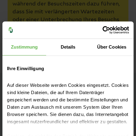
während der Besuchszeiten dazu führen,
dass Sie mit verlängerten Wartezeiten
oder einer Unterbrechung Ihres Besuchs
rechnen müssen.
Zustimmung
Details
Über Cookies
Ihre Einwilligung
Auf dieser Webseite werden Cookies eingesetzt. Cookies
Helios Klinik Jerichower Land
sind kleine Dateien, die auf Ihrem Datenträger
gespeichert werden und die bestimmte Einstellungen und
Daten zum Austausch mit unserem System über Ihren
Kontakt
Browser speichern. Sie dienen dazu, das Internetangebot
insgesamt nutzerfreundlicher und effektiver zu gestalten.
August-Bebel-Straße 55a
39288 Burg