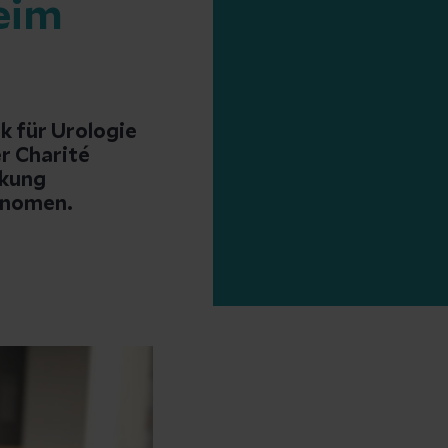
eim
k für Urologie
er Charité
rkung
inomen.