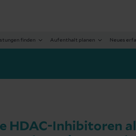
istungen finden
Aufenthalt planen
Neues erf
e HDAC-Inhibitoren a