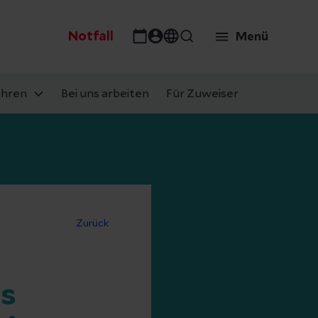
Notfall
Menü
ahren
Bei uns arbeiten
Für Zuweiser
Zurück
ls