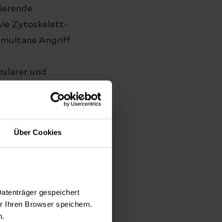
bierende
ie Zytoskelett-
simultane Angriff
kularer und
 der neuen,
a und
Über Cookies
Datenträger gespeichert
 Ihren Browser speichern.
n.