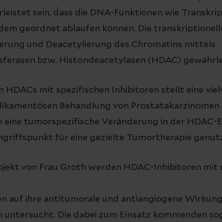
eistet sein, dass die DNA-Funktionen wie Transkri
dem geordnet ablaufen können. Die transkriptionell
lierung und Deacetylierung des Chromatins mittels
sferasen bzw. Histondeacetylasen (HDAC) gewährle
HDACs mit spezifischen Inhibitoren stellt eine vie
dikamentösen Behandlung von Prostatakarzinomen d
 eine tumorspezifische Veränderung in der HDAC-
 Angriffspunkt für eine gezielte Tumortherapie genu
jekt von Frau Groth werden HDAC-Inhibitoren mit 
auf ihre antitumorale und antiangiogene Wirkun
 untersucht. Die dabei zum Einsatz kommenden so