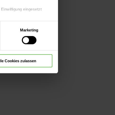
 Einwilligung eingesetzt
roth –
ndin MSB
lle Auswahl hinsichtlich der
Marketing
die Verwendung aller Cookies
lle Cookies zulassen