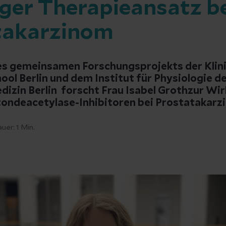
iger Therapieansatz b
takarzinom
s gemeinsamen Forschungsprojekts der Klini
ool Berlin und dem Institut für Physiologie d
dizin Berlin forscht Frau Isabel Grothzur Wi
tondeacetylase-Inhibitoren bei Prostatakarz
auer:
1
Min.