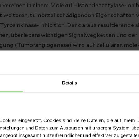
 vereinen in einem Molekül Histondeacetylase-inhi
t weiteren, tumorzellschädigenden Eigenschaften w
yrosinkinase-Inhibition. Der daraus resultierende 
chen, überlebenswichtigen Signalwegketten und der
ung (Tumorangiogenese) wird auf zellulärer, mole
e charakterisiert und die antineoplastische Potenz
hibitoren wird mit klinisch relevanten Therapeutik
tzen verglichen.
Details
ookies eingesetzt. Cookies sind kleine Dateien, die auf Ihrem 
instellungen und Daten zum Austausch mit unserem System über
tangebot insgesamt nutzerfreundlicher und effektiver zu gestalte