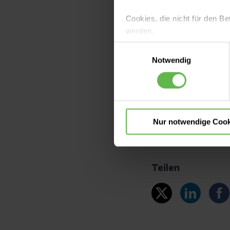
Cookies, die nicht für den Be
werden.
v. l.: Dr. Bianca N
Einwilligungsauswahl
Isabel Groth, Prof
Es steht Ihnen frei, unsere S
Notwendig
nicht notwendigen Cookies zu
Michael Höpfne
einzuwilligen. Ihre Auswahle
Nur notwendige Cook
Teilen