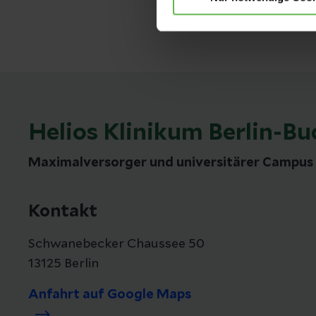
Helios Klinikum Berlin-Bu
Maximalversorger und universitärer Campus 
Kontakt
Schwanebecker Chaussee 50
13125 Berlin
Anfahrt auf Google Maps