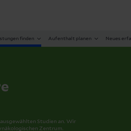
istungen finden
Aufenthalt planen
Neues erf
re
 ausgewählten Studien an. Wir
gynäkologischen Zentrum.