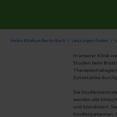
Helios Klinikum Berlin-Buch
Leistungen finden
U
In unserer Klinik we
Studien beim Brust
Therapiestrategien,
Zytostatika durchg
Die Studienzentrale 
werden alle klinis
und koordiniert. Si
Studienpatienten. I