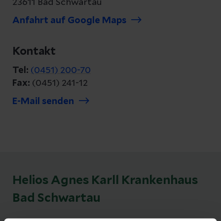
23611 Bad Schwartau
Anfahrt auf Google Maps
Kontakt
Tel:
(0451) 200-70
Fax:
(0451) 241-12
E-Mail senden
Helios Agnes Karll Krankenhaus
Bad Schwartau