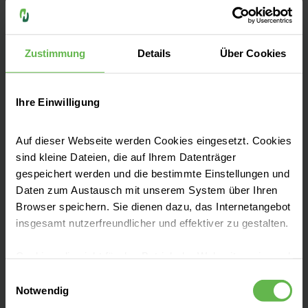
Kontakt
Am Hochkamp 21
Zustimmung
Details
Über Cookies
23611 Bad Schwartau
Anfahrt auf Google Maps
Ihre Einwilligung
Tel:
+49 451 200-70
Auf dieser Webseite werden Cookies eingesetzt. Cookies
Fax: +49 451 241-12
sind kleine Dateien, die auf Ihrem Datenträger
gespeichert werden und die bestimmte Einstellungen und
E-Mail senden
Daten zum Austausch mit unserem System über Ihren
Browser speichern. Sie dienen dazu, das Internetangebot
insgesamt nutzerfreundlicher und effektiver zu gestalten.
Cookies, die nicht für den Betrieb der Webseite zwingend
Im Geiste der Pionierin auf dem Gebiet der
notwendig sind, dürfen nur mit Ihrer Einwilligung
Einwilligungsauswahl
Krankenpflege Agnes Karll, haben wir große
eingesetzt werden.
Notwendig
Ansprüche an unsere eigenen Leistungen.