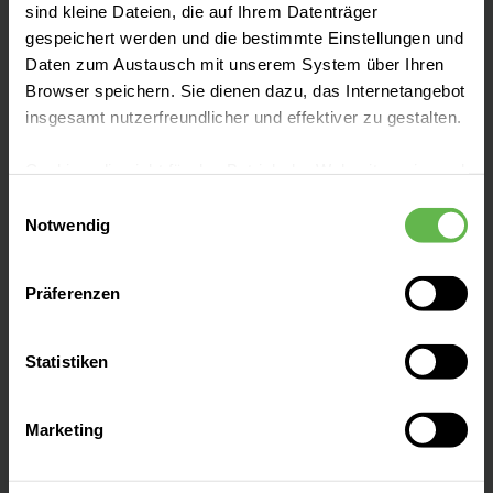
sind kleine Dateien, die auf Ihrem Datenträger
1963 entstand mit unserer Klinik ein Haus,
gespeichert werden und die bestimmte Einstellungen und
dass sich trotz vieler Widrigkeiten zu einer
Daten zum Austausch mit unserem System über Ihren
modernen Einrichtung entwickelt hat.
Browser speichern. Sie dienen dazu, das Internetangebot
insgesamt nutzerfreundlicher und effektiver zu gestalten.
Cookies, die nicht für den Betrieb der Webseite zwingend
notwendig sind, dürfen nur mit Ihrer Einwilligung
Einwilligungsauswahl
eingesetzt werden.
Notwendig
Leistungen finden
Es steht Ihnen frei, unsere Seite mit nur den notwendigen
Präferenzen
Cookies zu benutzen, eine individuelle Auswahl
Klinikportrait
hinsichtlich der nicht notwendigen Cookies zu treffen
oder durch Auswahl von „Alle Cookies akzeptieren“ in die
Statistiken
Verwendung aller Cookies einzuwilligen. Ihre
Aufenthalt planen
Auswahlentscheidung können Sie jederzeit ändern oder
Marketing
widerrufen.
Ihre Ansprechpartner