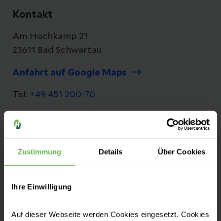
Kontakt
Am Hochkamp 21
23611 Bad Schwartau
Anfahrt auf Google Maps
Tel:
+49 451 200-70
Fax: +49 451 241-12
E-Mail senden
Zustimmung
Details
Über Cookies
Ihre Einwilligung
Im Geiste der Pionierin auf dem Gebiet der
Krankenpflege Agnes Karll, haben wir große
Auf dieser Webseite werden Cookies eingesetzt. Cookies
Ansprüche an unsere eigenen Leistungen.