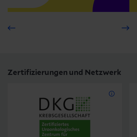
Zertifizierungen und Netzwerk
DKG- Zertifizierungen
Zertifiziertes Uroonkologisches
Zentrum