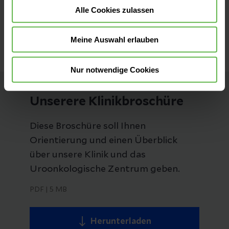
Alle Cookies zulassen
MRT-Prostata-Biopsie
© Helios Kliniken GmbH
Meine Auswahl erlauben
Nur notwendige Cookies
Unserere Klinikbroschüre
Diese Broschüre soll Ihnen
Orientierung und einen Überblick
über unsere Klinik und das
Uroonkologische Zentrum geben.
PDF
|
5 MB
Herunterladen