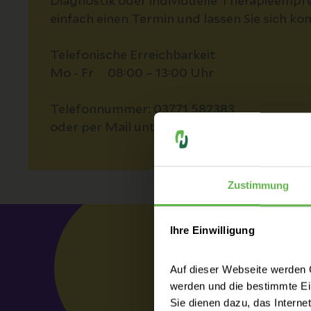
Diagnostik oder individuelle Therapieempfe
einfach einen Termin und lassen Sie sich k
Telefonische Erreichbarkeit
Mo - Fr 08:00 – 13:00 Uhr
Telefonnummer: 03771 582383
oder per Mail unter: AU-MVZ-Orthopaedie
Zustimmung
Ihre Einwilligung
Auf dieser Webseite werden C
werden und die bestimmte E
Sie dienen dazu, das Interne