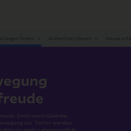
istungen finden
Aufenthalt planen
Neues erf
wegung
freude
freude. Doch wenn Gelenke,
Bewegung zur Tortur werden.
nen Weg zu mehr Lebensqualität