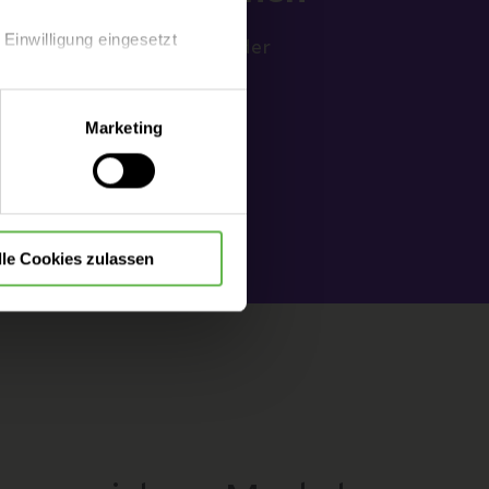
 Einwilligung eingesetzt
hilft Ihnen mit umfassender
her Expertise.
lle Auswahl hinsichtlich der
Marketing
die Verwendung aller Cookies
en
lle Cookies zulassen