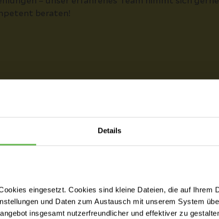
hlungen – unser erfahrenes Team nimmt sich gerne Z
ompetent beraten!
@helios-gesundheit.de
Details
ookies eingesetzt. Cookies sind kleine Dateien, die auf Ihrem 
Buchen Sie ei
instellungen und Daten zum Austausch mit unserem System über
einer/m unsere
tangebot insgesamt nutzerfreundlicher und effektiver zu gestalte