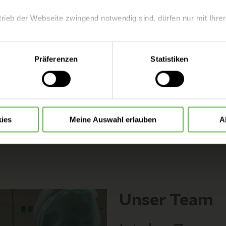
trieb der Webseite zwingend notwendig sind, dürfen nur mit Ihrer
Das Team der Orthopädie 
Erfahrung und medizinisc
eite mit nur den notwendigen Cookies zu benutzen, eine individue
Präferenzen
Statistiken
 treffen oder durch Auswahl von „Alle Cookies akzeptieren“ in 
Termin buch
ntscheidung können Sie jederzeit ändern oder widerrufen.
ies
Meine Auswahl erlauben
A
Unser Team