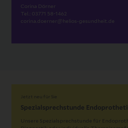
Corina Dörner
Tel.: 03771 58-1462
corina.doerner@helios-gesundheit.de
Jetzt neu für Sie
Spezialsprechstunde Endoprotheti
Unsere Spezialsprechstunde für Endoprothe