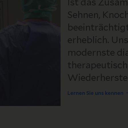
Ist das Zusam
Sehnen, Knoc
beeinträchtigt
erheblich. Un
modernste di
therapeutisc
Wiederherstel
Lernen Sie uns kennen