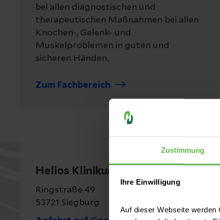
bei allen diagnostischen und
therapeutischen Maßnahmen bei allen
Knochen-, Gelenk- und
Muskelproblemen in guten und
sicheren Händen.
Zum Fachbereich
Zustimmung
Helios Klinikum Siegburg
Ihre Einwilligung
Ringstraße 49
53721 Siegburg
Auf dieser Webseite werden C