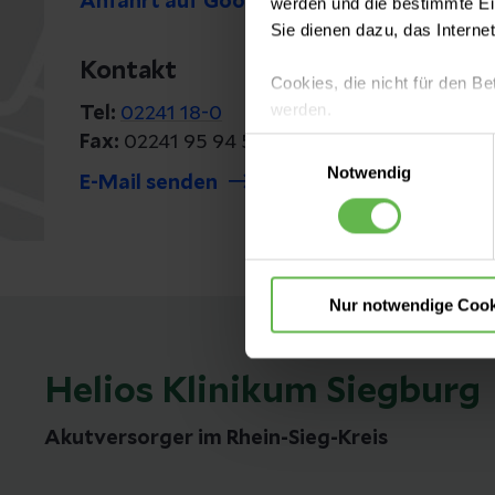
Anfahrt auf Google Maps
werden und die bestimmte E
Sie dienen dazu, das Interne
Kontakt
Cookies, die nicht für den Be
werden.
Tel:
02241 18-0
Fax:
02241 95 94 54
Einwilligungsauswahl
Es steht Ihnen frei, unsere S
Notwendig
E-Mail senden
nicht notwendigen Cookies zu
einzuwilligen. Ihre Auswahle
Nur notwendige Cook
Helios Klinikum Siegburg
Akutversorger im Rhein-Sieg-Kreis