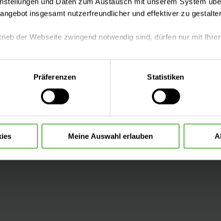
instellungen und Daten zum Austausch mit unserem System über
tangebot insgesamt nutzerfreundlicher und effektiver zu gestalte
trieb der Webseite zwingend notwendig sind, dürfen nur mit Ihrer
eite mit nur den notwendigen Cookies zu benutzen, eine individue
Präferenzen
Statistiken
 treffen oder durch Auswahl von „Alle Cookies akzeptieren“ in 
ntscheidung können Sie jederzeit ändern oder widerrufen.
ies
Meine Auswahl erlauben
A