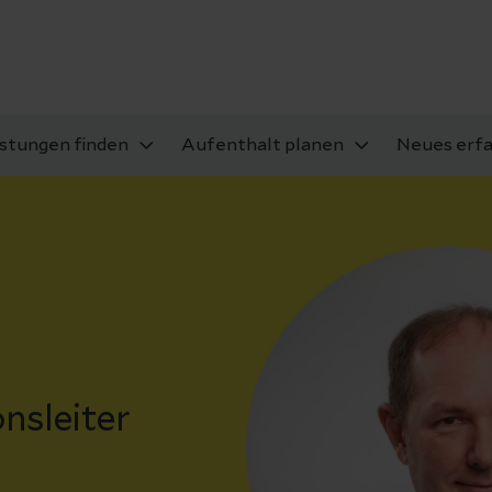
istungen finden
Aufenthalt planen
Neues erf
nsleiter