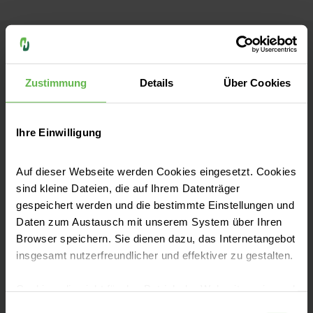
Helios Vogtland-Klinikum Plauen
Zustimmung
Details
Über Cookies
Kontakt
Ihre Einwilligung
Röntgenstraße 2
08529 Plauen
Auf dieser Webseite werden Cookies eingesetzt. Cookies
Anfahrt auf Google Maps
sind kleine Dateien, die auf Ihrem Datenträger
gespeichert werden und die bestimmte Einstellungen und
Tel:
03741 49-0
Daten zum Austausch mit unserem System über Ihren
Fax: 03741 49-44 99
Browser speichern. Sie dienen dazu, das Internetangebot
insgesamt nutzerfreundlicher und effektiver zu gestalten.
Cookies, die nicht für den Betrieb der Webseite zwingend
notwendig sind, dürfen nur mit Ihrer Einwilligung
Einwilligungsauswahl