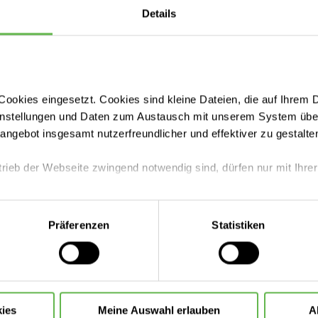
Details
n
ätsklinikums Jena
ookies eingesetzt. Cookies sind kleine Dateien, die auf Ihrem 
instellungen und Daten zum Austausch mit unserem System über
Leistungen
tangebot insgesamt nutzerfreundlicher und effektiver zu gestalte
trieb der Webseite zwingend notwendig sind, dürfen nur mit Ihrer
Anfahrt & Parken
eite mit nur den notwendigen Cookies zu benutzen, eine individue
Präferenzen
Statistiken
Presse und Aktuelles
 treffen oder durch Auswahl von „Alle Cookies akzeptieren“ in 
ntscheidung können Sie jederzeit ändern oder widerrufen.
Ihre Ansprechpartner
ies
Meine Auswahl erlauben
A