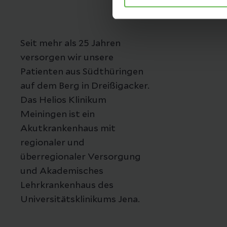
Seit mehr als 25 Jahren
versorgen wir unsere
Patienten aus Südthüringen
auf dem Berg in Dreißigacker.
Das Helios Klinikum
Meiningen ist ein
Akutkrankenhaus mit
regionaler und
überregionaler Versorgung
und Akademisches
Lehrkrankenhaus des
Universitätsklinikums Jena.