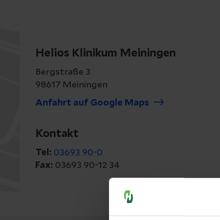
Helios Klinikum Meiningen
Bergstraße 3
98617 Meiningen
Anfahrt auf Google Maps
Kontakt
Tel:
03693 90-0
Fax:
03693 90-12 34