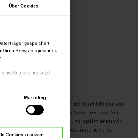
Über Cookies
Datenträger gespeichert
 Ihren Browser speichern.
Folgen Sie uns
n.
 Einwilligung eingesetzt
lle Auswahl hinsichtlich der
Unsere Qualität
Marketing
die Verwendung aller Cookies
"Besser geht immer!", daher ist Qualität bei uns
nicht nur ein Wort, es ist ein Versprechen. Seit
mehr als 25 Jahren messen und optimieren wir
unsere Qualität, damit sie bestmöglich und
lle Cookies zulassen