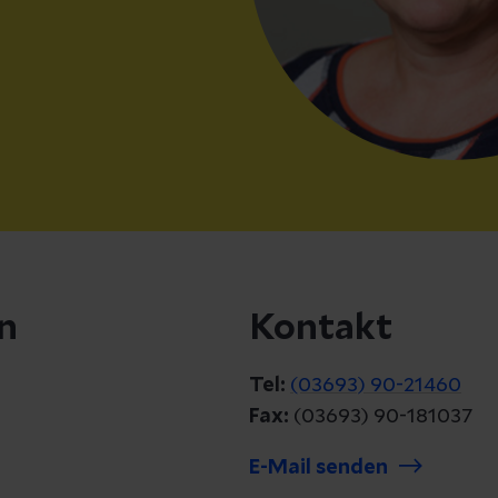
n
Kontakt
Tel:
(03693) 90-21460
Fax:
(03693) 90-181037
E-Mail senden