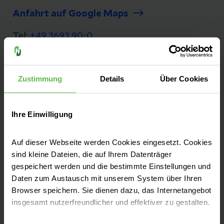
Anfahrt auf Google Maps
Tel:
+49 3693 90-0
Fax: +49 3693 90-12 34
Zustimmung
Details
Über Cookies
Seit mehr als 25 Jahren versorgen wir unsere
Ihre Einwilligung
Patienten aus Südthüringen auf dem Berg in
Dreißigacker. Das Helios Klinikum Meiningen
Auf dieser Webseite werden Cookies eingesetzt. Cookies
ist ein Akutkrankenhaus mit regionaler und
sind kleine Dateien, die auf Ihrem Datenträger
gespeichert werden und die bestimmte Einstellungen und
überregionaler Versorgung und
Daten zum Austausch mit unserem System über Ihren
Akademisches Lehrkrankenhaus des
Browser speichern. Sie dienen dazu, das Internetangebot
Universitätsklinikums Jena.
insgesamt nutzerfreundlicher und effektiver zu gestalten.