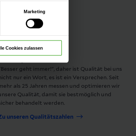
lle Auswahl hinsichtlich der
Marketing
die Verwendung aller Cookies
Folgen Sie uns
lle Cookies zulassen
Unsere Qualität
"Besser geht immer!", daher ist Qualität bei uns
nicht nur ein Wort, es ist ein Versprechen. Seit
mehr als 25 Jahren messen und optimieren wir
unsere Qualität, damit sie bestmöglich und
sicher behandelt werden.
Zu unseren Qualitätszahlen