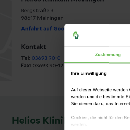
Bergstraße 3
98617 Meiningen
Anfahrt auf Google Maps
Kontakt
Zustimmung
Tel:
03693 90-0
Fax:
03693 90-12 34
Ihre Einwilligung
Auf dieser Webseite werden C
werden und die bestimmte E
Sie dienen dazu, das Interne
Cookies, die nicht für den Be
Helios Klinikum Meininge
werden.