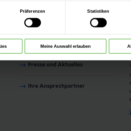
ätsklinikums Jena
eite mit nur den notwendigen Cookies zu benutzen, eine individue
Präferenzen
Statistiken
 treffen oder durch Auswahl von „Alle Cookies akzeptieren“ in 
Leistungen
ntscheidung können Sie jederzeit ändern oder widerrufen.
Anfahrt & Parken
ies
Meine Auswahl erlauben
A
Presse und Aktuelles
Ihre Ansprechpartner