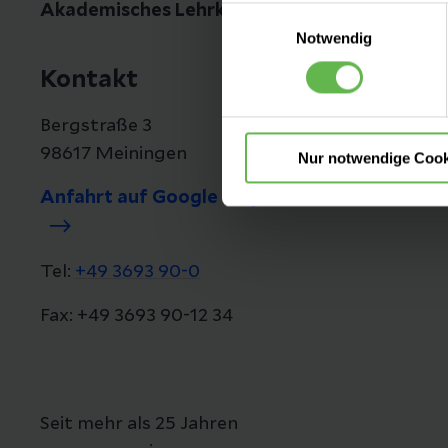
Akademisches Lehrkrankenhaus des Universit
Einwilligungsauswahl
Es steht Ihnen frei, unsere S
Notwendig
nicht notwendigen Cookies zu
Kontakt
einzuwilligen. Ihre Auswahle
Bergstraße 3
98617 Meiningen
Nur notwendige Cook
Anfahrt auf Google Maps
Tel:
+49 3693 90-0
Fax: +49 3693 90-12 34
Seit mehr als 25 Jahren