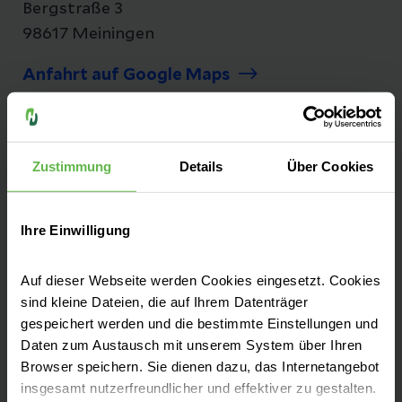
Bergstraße 3
98617 Meiningen
Anfahrt auf Google Maps
Tel:
+49 3693 90-0
Fax: +49 3693 90-12 34
Zustimmung
Details
Über Cookies
Ihre Einwilligung
Seit mehr als 25 Jahren versorgen wir unsere
Patienten aus Südthüringen auf dem Berg in
Auf dieser Webseite werden Cookies eingesetzt. Cookies
Dreißigacker. Das Helios Klinikum Meiningen
sind kleine Dateien, die auf Ihrem Datenträger
gespeichert werden und die bestimmte Einstellungen und
ist ein Akutkrankenhaus mit regionaler und
Daten zum Austausch mit unserem System über Ihren
überregionaler Versorgung und
Browser speichern. Sie dienen dazu, das Internetangebot
Akademisches Lehrkrankenhaus des
insgesamt nutzerfreundlicher und effektiver zu gestalten.