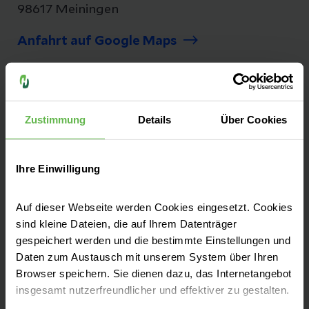
98617 Meiningen
Anfahrt auf Google Maps
Tel:
+49 3693 90-0
Fax: +49 3693 90-12 34
Zustimmung
Details
Über Cookies
Ihre Einwilligung
Seit mehr als 25 Jahren versorgen wir unsere
Patienten aus Südthüringen auf dem Berg in
Auf dieser Webseite werden Cookies eingesetzt. Cookies
Dreißigacker. Das Helios Klinikum Meiningen
sind kleine Dateien, die auf Ihrem Datenträger
ist ein Akutkrankenhaus mit regionaler und
gespeichert werden und die bestimmte Einstellungen und
überregionaler Versorgung und
Daten zum Austausch mit unserem System über Ihren
Akademisches Lehrkrankenhaus des
Browser speichern. Sie dienen dazu, das Internetangebot
insgesamt nutzerfreundlicher und effektiver zu gestalten.
Universitätsklinikums Jena.