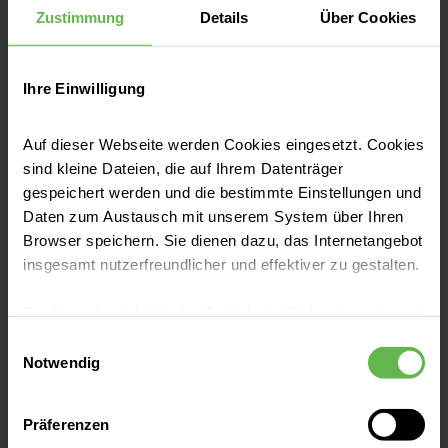
Dreißigacker. Das Helios Klinikum Meiningen
Zustimmung
Details
Über Cookies
ist ein Akutkrankenhaus mit regionaler und
überregionaler Versorgung und
Akademisches Lehrkrankenhaus des
Ihre Einwilligung
Universitätsklinikums Jena.
Auf dieser Webseite werden Cookies eingesetzt. Cookies
sind kleine Dateien, die auf Ihrem Datenträger
gespeichert werden und die bestimmte Einstellungen und
Daten zum Austausch mit unserem System über Ihren
Browser speichern. Sie dienen dazu, das Internetangebot
Leistungen
insgesamt nutzerfreundlicher und effektiver zu gestalten.
Cookies, die nicht für den Betrieb der Webseite zwingend
Anfahrt & Parken
notwendig sind, dürfen nur mit Ihrer Einwilligung
Einwilligungsauswahl
eingesetzt werden.
Notwendig
Presse und Aktuelles
Es steht Ihnen frei, unsere Seite mit nur den notwendigen
Präferenzen
Cookies zu benutzen, eine individuelle Auswahl