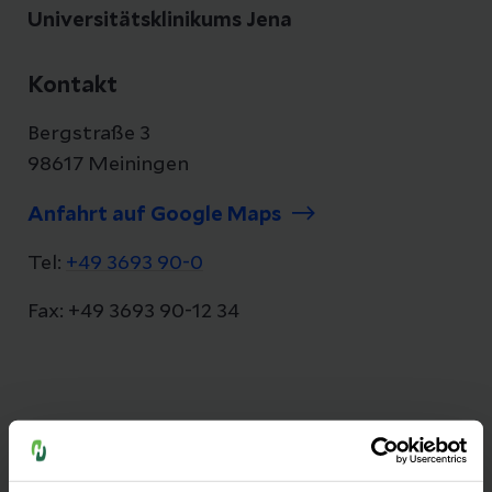
Universitätsklinikums Jena
Kontakt
Bergstraße 3
98617 Meiningen
Anfahrt auf Google Maps
Tel:
+49 3693 90-0
Fax: +49 3693 90-12 34
Seit mehr als 25 Jahren versorgen wir unsere
Patienten aus Südthüringen auf dem Berg in