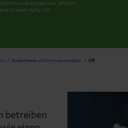
ndorten versorgen wir jährlich
samt stehen dafür 10
en
Anästhesie und Intensivmedizin
OP
 betreiben
owie einen