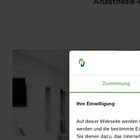
Anästhesie-
Gefäßchirurg
übernimmt unter
Gynäkologie
Vorbereitung
Allgemein- un
Instrumentati
Urologie
Sicherstellun
Bereitstellun
Mitwirkung be
Zustimmung
Dokumentatio
Enge Zusamme
Ihre Einwilligung
Auf dieser Webseite werden C
werden und die bestimmte E
Sie dienen dazu, das Interne