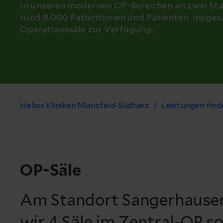
In unseren modernen OP-Bereichen an zwei Sta
rund 8.000 Patientinnen und Patienten. Insge
Operationssäle zur Verfügung.
Helios Kliniken Mansfeld-Südharz
Leistungen find
OP-Säle
Am Standort Sangerhausen
wir 4 Säle im Zentral-OP s