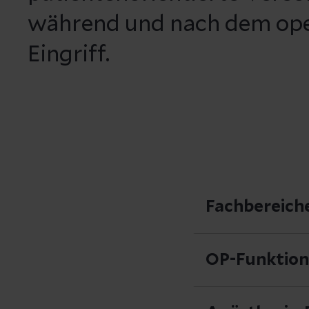
während und nach dem ope
Eingriff.
Fachbereich
In unseren OP-Sä
OP-Funktion
Traumatologi
Der OP-Funktions