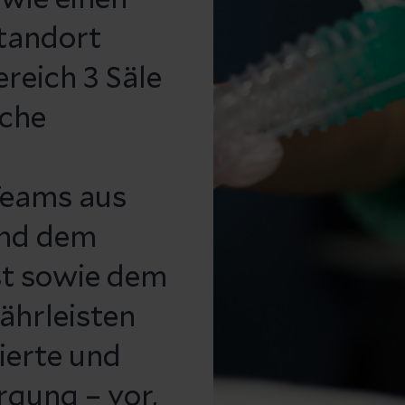
tandort
reich 3 Säle
sche
Teams aus
und dem
st sowie dem
hrleisten
rierte und
rgung – vor,