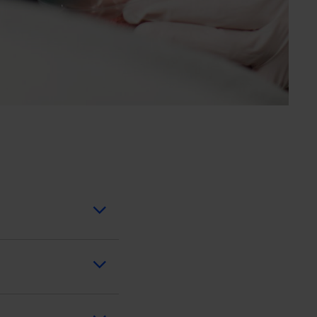
durchgeführt:
n Geschehens und