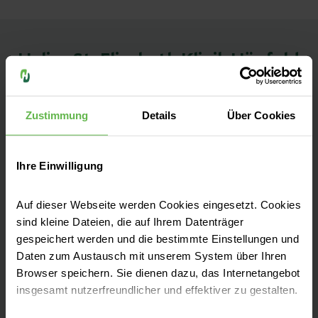
Helios St. Elisabeth Klinik Hünfeld
Kontakt
Zustimmung
Details
Über Cookies
Schillerstraße 22
36088 Hünfeld
Ihre Einwilligung
Anfahrt auf Google Maps
Auf dieser Webseite werden Cookies eingesetzt. Cookies
Tel:
(06652) 987-0
sind kleine Dateien, die auf Ihrem Datenträger
gespeichert werden und die bestimmte Einstellungen und
Fax: (06652) 987-699
Daten zum Austausch mit unserem System über Ihren
Browser speichern. Sie dienen dazu, das Internetangebot
E-Mail senden
insgesamt nutzerfreundlicher und effektiver zu gestalten.