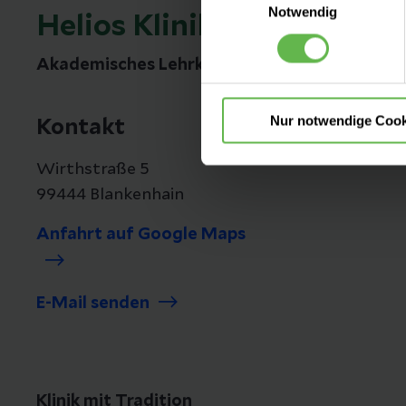
Es steht Ihnen frei, unsere S
Notwendig
Helios Klinik Blankenhain
nicht notwendigen Cookies zu
einzuwilligen. Ihre Auswahle
Akademisches Lehrkrankenhaus der Universit
Nur notwendige Cook
Kontakt
Wirthstraße 5
99444 Blankenhain
Anfahrt auf Google Maps
E-Mail senden
Klinik mit Tradition