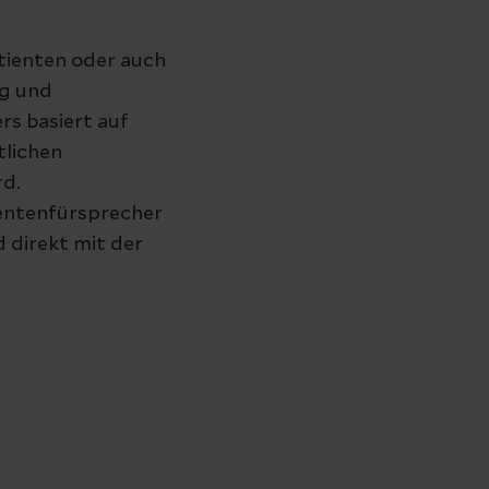
tienten oder auch
ng und
rs basiert auf
tlichen
rd.
ientenfürsprecher
 direkt mit der