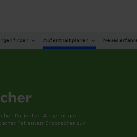
ungen finden
Aufenthalt planen
Neues erfahr
echer
schen Patienten, Angehörigen
tlicher Patientenfürsprecher zur