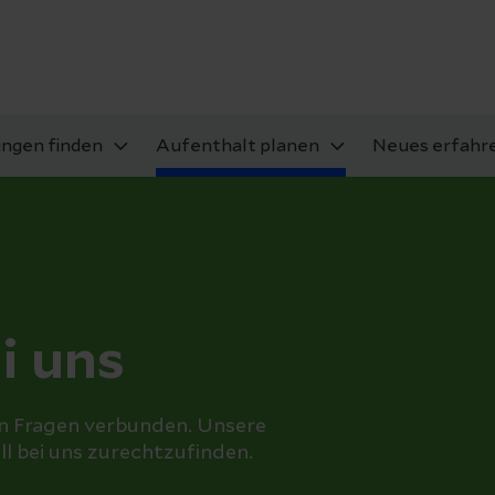
ungen finden
Aufenthalt planen
Neues erfahr
i uns
len Fragen verbunden. Unsere
ll bei uns zurechtzufinden.