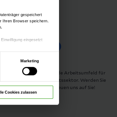
Datenträger gespeichert
 Ihren Browser speichern.
n.
Folgen Sie uns
 Einwilligung eingesetzt
lle Auswahl hinsichtlich der
Marketing
die Verwendung aller Cookies
Unsere Stellenangebote
Hier finden Sie das passende Arbeitsumfeld für
Ihre Karriere im Gesundheitssektor. Werden Sie
Teil unseres Teams - wir freuen uns auf Sie!
lle Cookies zulassen
Bei uns arbeiten