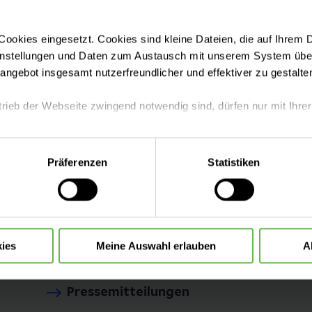
ookies eingesetzt. Cookies sind kleine Dateien, die auf Ihrem 
ät Leipzig
instellungen und Daten zum Austausch mit unserem System über
tangebot insgesamt nutzerfreundlicher und effektiver zu gestalte
Aufnahme & Checklisten
trieb der Webseite zwingend notwendig sind, dürfen nur mit Ihrer
Besucherinformationen
eite mit nur den notwendigen Cookies zu benutzen, eine individue
Präferenzen
Statistiken
 treffen oder durch Auswahl von „Alle Cookies akzeptieren“ in 
ntscheidung können Sie jederzeit ändern oder widerrufen.
Anfahrt & Parken
Ihre Ansprechpartner
ies
Meine Auswahl erlauben
A
Pressemitteilungen