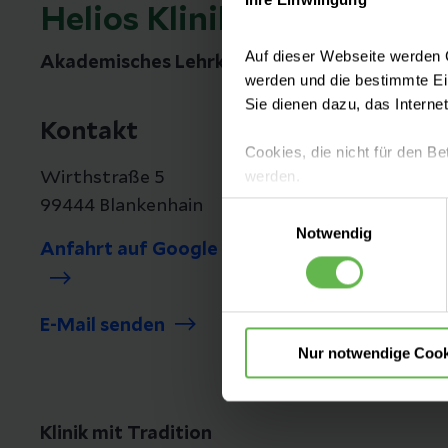
Ihre Einwilligung
Helios Klinik Blankenhain
Auf dieser Webseite werden C
Akademisches Lehrkrankenhaus der Universit
werden und die bestimmte E
Sie dienen dazu, das Interne
Kontakt
Cookies, die nicht für den Be
werden.
Wirthstraße 5
99444 Blankenhain
Einwilligungsauswahl
Es steht Ihnen frei, unsere S
Notwendig
nicht notwendigen Cookies zu
Anfahrt auf Google Maps
einzuwilligen. Ihre Auswahle
E-Mail senden
Nur notwendige Cook
Klinik mit Tradition