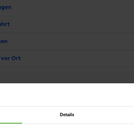
ngen
ahrt
gen
 vor Ort
Details