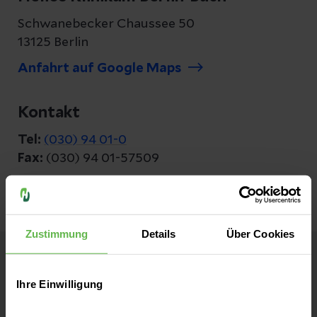
Schwanebecker Chaussee 50
13125 Berlin
Anfahrt auf Google Maps
Kontakt
Tel:
(030) 94 01-0
Fax:
(030) 94 01-57509
Zustimmung
Details
Über Cookies
Helios Klinikum Berlin-Buch
Ihre Einwilligung
Maximalversorger und universitärer