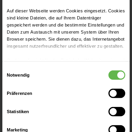
Unser Klinikum der Maximalversorgung mit
Auf dieser Webseite werden Cookies eingesetzt. Cookies
mehr als 50 Fachbereichen, Zentren und
sind kleine Dateien, die auf Ihrem Datenträger
Instituten liegt am grünen Stadtrand von
gespeichert werden und die bestimmte Einstellungen und
Daten zum Austausch mit unserem System über Ihren
Berlin.
Browser speichern. Sie dienen dazu, das Internetangebot
insgesamt nutzerfreundlicher und effektiver zu gestalten.
Cookies, die nicht für den Betrieb der Webseite zwingend
notwendig sind, dürfen nur mit Ihrer Einwilligung
Einwilligungsauswahl
Leistungen finden
eingesetzt werden.
Notwendig
Es steht Ihnen frei, unsere Seite mit nur den notwendigen
Präferenzen
Unser Haus
Cookies zu benutzen, eine individuelle Auswahl
hinsichtlich der nicht notwendigen Cookies zu treffen
oder durch Auswahl von „Alle Cookies akzeptieren“ in die
Statistiken
Bei uns arbeiten
Verwendung aller Cookies einzuwilligen. Ihre
Auswahlentscheidung können Sie jederzeit ändern oder
Marketing
widerrufen.