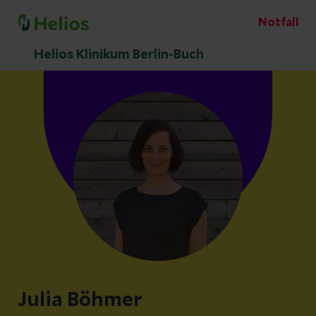
Notfall
Helios Klinikum Berlin-Buch
Julia Böhmer