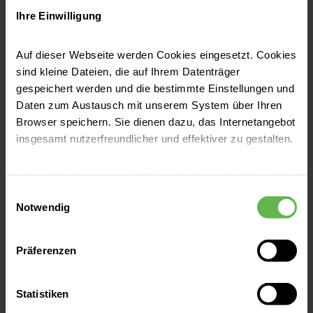
Schmerzmedizin am Helios St. Elisabeth-
Jetzt lesen
Ihre Einwilligung
Krankenhaus Bad Kissingen das Angebot
auch in diesem Jahr fort.
Auf dieser Webseite werden Cookies eingesetzt. Cookies
sind kleine Dateien, die auf Ihrem Datenträger
gespeichert werden und die bestimmte Einstellungen und
Daten zum Austausch mit unserem System über Ihren
Browser speichern. Sie dienen dazu, das Internetangebot
insgesamt nutzerfreundlicher und effektiver zu gestalten.
Cookies, die nicht für den Betrieb der Webseite zwingend
notwendig sind, dürfen nur mit Ihrer Einwilligung
Einwilligungsauswahl
eingesetzt werden.
Notwendig
Pressemitteilungen
Es steht Ihnen frei, unsere Seite mit nur den notwendigen
Die Lungenkrebsfrüherkennung kommt
Präferenzen
Cookies zu benutzen, eine individuelle Auswahl
hinsichtlich der nicht notwendigen Cookies zu treffen
Je früher Lungenkrebs erkannt wird, desto
oder durch Auswahl von „Alle Cookies akzeptieren“ in die
Statistiken
besser sind die Behandlungschancen. Starke
Verwendung aller Cookies einzuwilligen. Ihre