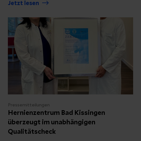
univ. Christian Nielson führen die Abteilung
Jetzt lesen
künftig gemeinsam im Kollegialsystem. Beide
bringen langjährige Erfahrung in der
Altersmedizin mit und wollen die geriatrische
Versorgung in Bad Kissingen weiter
etablieren.
Pressemitteilungen
Hernienzentrum Bad Kissingen
überzeugt im unabhängigen
Qualitätscheck