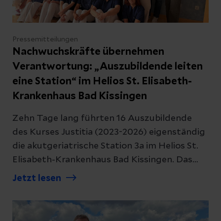
Pressemitteilungen
Nachwuchskräfte übernehmen
Verantwortung: „Auszubildende leiten
eine Station“ im Helios St. Elisabeth-
Krankenhaus Bad Kissingen
Zehn Tage lang führten 16 Auszubildende
des Kurses Justitia (2023-2026) eigenständig
die akutgeriatrische Station 3a im Helios St.
Elisabeth-Krankenhaus Bad Kissingen. Das
Projekt „Auszubildende leiten eine Station“
Jetzt lesen
verbindet Praxisnähe mit
Eigenverantwortung und bereitet gezielt auf
die praktische Abschlussprüfung vor. Die