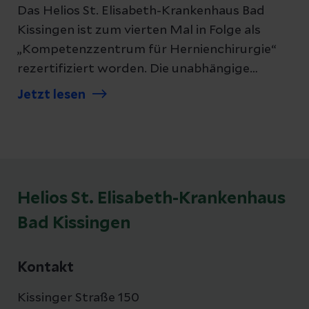
Das Helios St. Elisabeth-Krankenhaus Bad
Kissingen ist zum vierten Mal in Folge als
„Kompetenzzentrum für Hernienchirurgie“
rezertifiziert worden. Die unabhängige
Prüfung der Deutschen Gesellschaft für
Jetzt lesen
Allgemein- und Viszeralchirurgie (DGAV)
bestätigte eine konstant hohe
Behandlungsqualität in der Versorgung von
Eingeweidebrüchen und unterstreicht die
Bedeutung des Standorts in der Region.
Helios St. Elisabeth-Krankenhaus
Bad Kissingen
Kontakt
Kissinger Straße 150