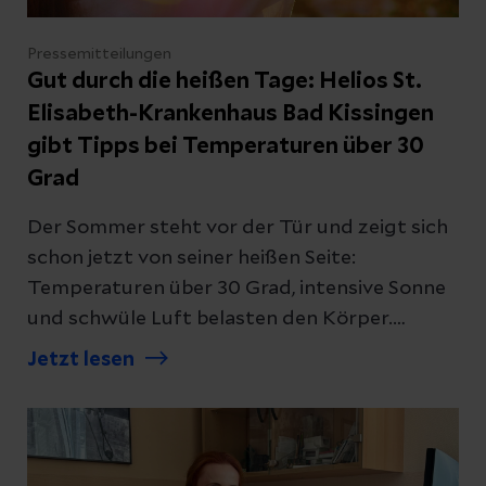
Pressemitteilungen
Gut durch die heißen Tage: Helios St.
Elisabeth-Krankenhaus Bad Kissingen
gibt Tipps bei Temperaturen über 30
Grad
Der Sommer steht vor der Tür und zeigt sich
schon jetzt von seiner heißen Seite:
Temperaturen über 30 Grad, intensive Sonne
und schwüle Luft belasten den Körper.
Besonders ältere Menschen, Kinder, chronisch
Jetzt lesen
Erkrankte, Schwangere und Menschen, die im
Freien arbeiten, sollten in den kommenden
Tagen aufmerksam sein. Das Helios St.
Elisabeth-Krankenhaus Bad Kissingen rät