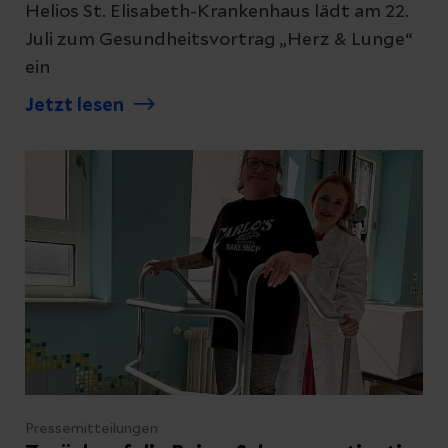
Datenschutzerklärung
zur Kenntnis genommen
Helios St. Elisabeth-Krankenhaus lädt am 22.
Juli zum Gesundheitsvortrag „Herz & Lunge“
ein
Abschicken
Jetzt lesen
Abbrechen
Pressemitteilungen