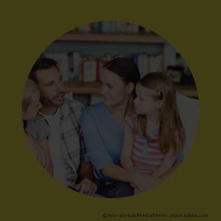
© WavebreakMediaMicro - stock.adobe.com