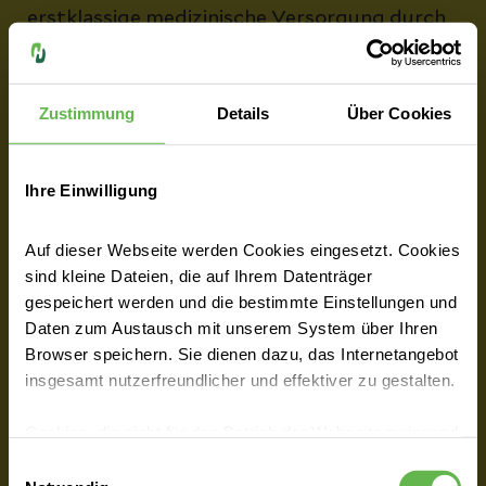
erstklassige medizinische Versorgung durch
Ihre Wahlärztin oder Ihren Wahlarzt sowie
eine exklusive Unterbringung mit
besonderem Service..
Zustimmung
Details
Über Cookies
Ihre Einwilligung
Zimmerwahl
Auf dieser Webseite werden Cookies eingesetzt. Cookies
sind kleine Dateien, die auf Ihrem Datenträger
gespeichert werden und die bestimmte Einstellungen und
Arztwahl
Daten zum Austausch mit unserem System über Ihren
Browser speichern. Sie dienen dazu, das Internetangebot
insgesamt nutzerfreundlicher und effektiver zu gestalten.
Privatklinik
Cookies, die nicht für den Betrieb der Webseite zwingend
notwendig sind, dürfen nur mit Ihrer Einwilligung
Einwilligungsauswahl
eingesetzt werden.