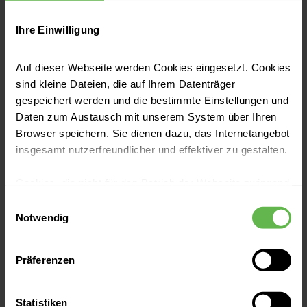
Ihre Einwilligung
Auf dieser Webseite werden Cookies eingesetzt. Cookies
sind kleine Dateien, die auf Ihrem Datenträger
gespeichert werden und die bestimmte Einstellungen und
Daten zum Austausch mit unserem System über Ihren
Browser speichern. Sie dienen dazu, das Internetangebot
insgesamt nutzerfreundlicher und effektiver zu gestalten.
Cookies, die nicht für den Betrieb der Webseite zwingend
notwendig sind, dürfen nur mit Ihrer Einwilligung
Einwilligungsauswahl
eingesetzt werden.
Notwendig
© Helios Kliniken GmbH
Es steht Ihnen frei, unsere Seite mit nur den notwendigen
Präferenzen
Cookies zu benutzen, eine individuelle Auswahl
hinsichtlich der nicht notwendigen Cookies zu treffen
oder durch Auswahl von „Alle Cookies akzeptieren“ in die
Statistiken