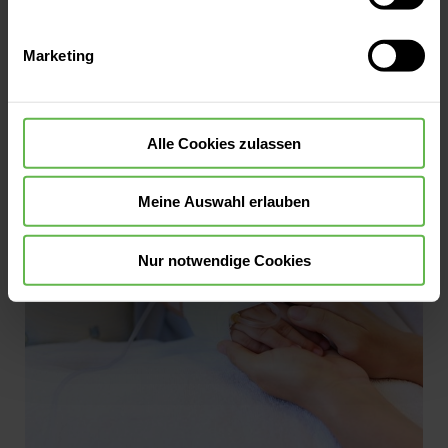
Verwendung aller Cookies einzuwilligen. Ihre
Auswahlentscheidung können Sie jederzeit ändern oder
Marketing
widerrufen.
Alle Cookies zulassen
© Foto_JochenQuast
Meine Auswahl erlauben
Nur notwendige Cookies