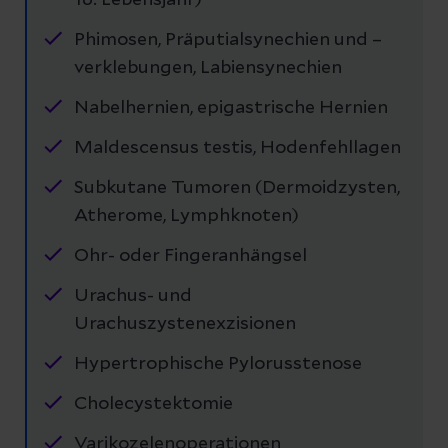
16. Lebensjahr)
Phimosen, Präputialsynechien und –
verklebungen, Labiensynechien
Nabelhernien, epigastrische Hernien
Maldescensus testis, Hodenfehllagen
Subkutane Tumoren (Dermoidzysten,
Atherome, Lymphknoten)
Ohr- oder Fingeranhängsel
Urachus- und
Urachuszystenexzisionen
Hypertrophische Pylorusstenose
Cholecystektomie
Varikozelenoperationen