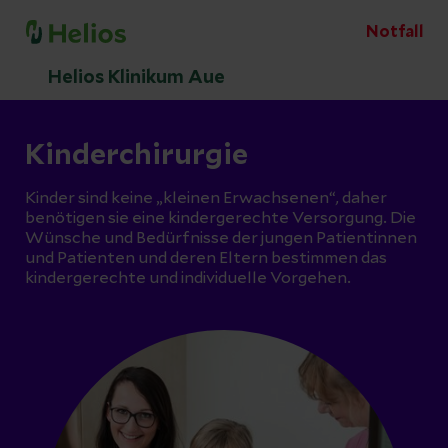
Notfall
Helios Klinikum Aue
Kinderchirurgie
Kinder sind keine „kleinen Erwachsenen“, daher
benötigen sie eine kindergerechte Versorgung. Die
Wünsche und Bedürfnisse der jungen Patientinnen
und Patienten und deren Eltern bestimmen das
kindergerechte und individuelle Vorgehen.