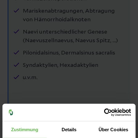
Mariskenabtragungen, Abtragung
von Hämorrhoidalknoten
Naevi unterschiedlicher Genese
(Naevuszellnaevus, Naevus Spitz, …)
Pilonidalsinus, Dermalsinus sacralis
Syndaktylien, Hexadaktylien
u.v.m.
Zustimmung
Details
Über Cookies
Einblicke in unsere Klinik