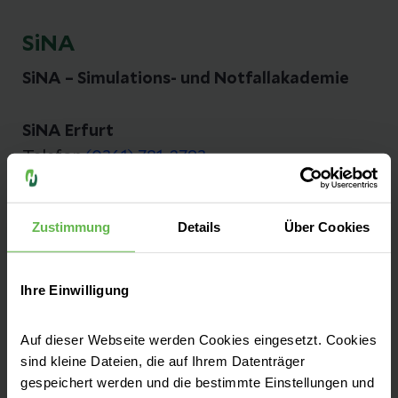
SiNA
SiNA – Simulations- und Notfallakademie
SiNA Erfurt
Telefon
(0361) 781-2793
E-Mail senden
SiNA Hildesheim
Zustimmung
Details
Über Cookies
Telefon
(05121) 894-1550
E-Mail senden
Ihre Einwilligung
SiNA Krefeld
Telefon
(02151) 32-10058
Auf dieser Webseite werden Cookies eingesetzt. Cookies
sind kleine Dateien, die auf Ihrem Datenträger
E-Mail senden
gespeichert werden und die bestimmte Einstellungen und