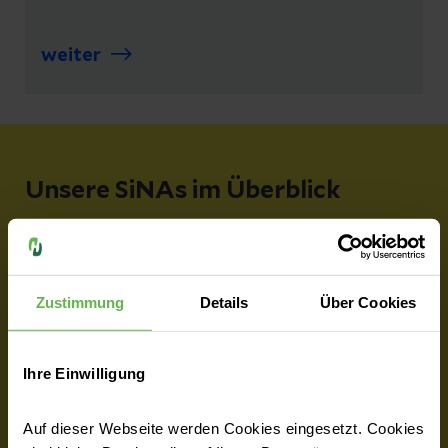
weiter
Unsere SiNAs im Überblick
Lernen Sie unsere Simulationszentren kennen und
finden Sie den richtigen Ansprechpartner!
Zustimmung
Details
Über Cookies
Erfurt
Ihre Einwilligung
Im Fokus stehen die Aspekte
Kommunikation, Koordination und
Auf dieser Webseite werden Cookies eingesetzt. Cookies
Ressourcenmanagement.