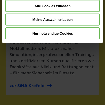
Alle Cookies zulassen
zur SiNA Hildesheim
Meine Auswahl erlauben
Krefeld
Nur notwendige Cookies
Die SiNA Krefeld ist das
Kompetenzzentrum für moderne
Notfallmedizin. Mit praxisnaher
Simulation, interprofessionellen Trainings
und zertifizierten Kursen qualifizieren wir
Fachkräfte aus Klinik und Rettungsdienst
– für mehr Sicherheit im Einsatz.
zur SiNA Krefeld