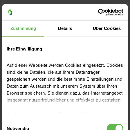
Zu unseren Kursen
Einsteigerkurs Neurointensivmedizin
Zustimmung
Details
Über Cookies
Einsteigerkurs Hämodynamik
Ihre Einwilligung
Einsteigerkurs nicht-invasive Ventilation
Auf dieser Webseite werden Cookies eingesetzt. Cookies
(NIV)
sind kleine Dateien, die auf Ihrem Datenträger
gespeichert werden und die bestimmte Einstellungen und
Start-Up Anästhesie
Daten zum Austausch mit unserem System über Ihren
Browser speichern. Sie dienen dazu, das Internetangebot
insgesamt nutzerfreundlicher und effektiver zu gestalten.
Start-Up Intensivmedizin
Cookies, die nicht für den Betrieb der Webseite zwingend
Start-Up Intensivpflege
notwendig sind, dürfen nur mit Ihrer Einwilligung
Einwilligungsauswahl
eingesetzt werden.
Notwendig