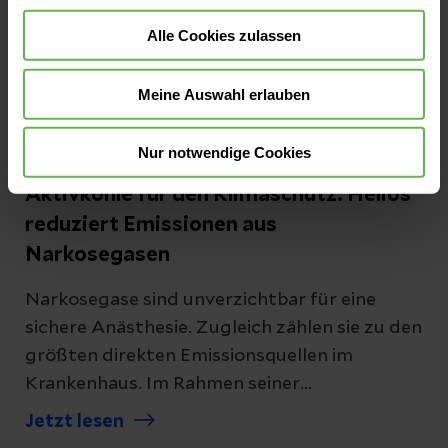
Lungenkrebszentren in Berlin und Wiesbaden
setzen nun auf das innovative
Alle Cookies zulassen
roboterassistierte Bronchoskopie-System
Ion.
Meine Auswahl erlauben
Nur notwendige Cookies
Pressemitteilungen
Aktivkohle für den Klimaschutz: Helios
reduziert Emissionen aus
Narkosegasen
Narkosegase sind unverzichtbar für eine
sichere Anästhesie. Zugleich zählen sie zu den
größten direkten Emissionsquellen im
Krankenhaus. Im Rahmen seiner
Klimastrategie führt Helios seit 2023 in seinen
Jetzt lesen
Kliniken schrittweise eine Technologie ein, mit