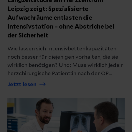
Langzeitstudie am Herzzentrum
Leipzig zeigt: Spezialisierte
Aufwachräume entlasten die
Intensivstation – ohne Abstriche bei
der Sicherheit
Wie lassen sich Intensivbettenkapazitäten
noch besser für diejenigen vorhalten, die sie
wirklich benötigen? Und: Muss wirklich jede:r
herzchirurgische Patient:in nach der OP
routinemäßig auf der Intensivstation betreut
Jetzt lesen
werden? Gefragt, getan: Im Jahr 2005 ging
am Herzzentrum Leipzig ein neues Projekt an
den Start. Das Enhanced Recovery After
Cardiac Surgery (ERACS) nutzt einen
spezialisierten Aufwachraum – die
sogenannte „Post-Anesthesia Care Unit“