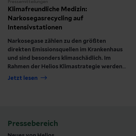
Pressemitteilungen
Klimafreundliche Medizin:
Narkosegasrecycling auf
Intensivstationen
Narkosegase zählen zu den größten
direkten Emissionsquellen im Krankenhaus
und sind besonders klimaschädlich. Im
Rahmen der Helios Klimastrategie werden
deshalb bis Ende September 2025 alle
Jetzt lesen
Intensivstationen der Helios Kliniken mit
Narkosegasrecycling-Systemen
ausgestattet. Damit wird Helios rund 20
Prozent der Narkosegas-bedingten CO₂-
Emissionen einsparen. Als Teil des
Pressebereich
Gesundheitskonzerns Fresenius trägt Helios
damit dem Thema Treibhausgasreduktion
Neues von Helios