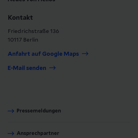
Rechnung, auf das auch das neue
Nachhaltigkeitskonzept von Fresenius
Kontakt
abzielt.
Friedrichstraße 136
10117 Berlin
Anfahrt auf Google Maps
E-Mail senden
Pressemeldungen
Ansprechpartner