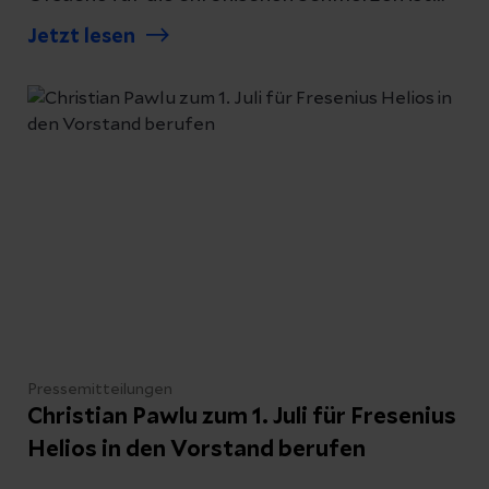
das Beckenvenensyndrom, vor allem wenn
Jetzt lesen
andere Erkrankungen wie Endometriose
bereits ausgeschlossen wurden. Priv.-Doz. Dr.
Michael Moche, Chefarzt der Klinik für
Interventionelle Radiologie und Leiter des
Interdisziplinären Gefäßzentrums im Helios
Park-Klinikum Leipzig erklärt, wer besonders
häufig betroffen ist, wie das Syndrom
diagnostiziert wird und welche
Behandlungsmöglichkeiten es gibt.
Pressemitteilungen
Christian Pawlu zum 1. Juli für Fresenius
Helios in den Vorstand berufen