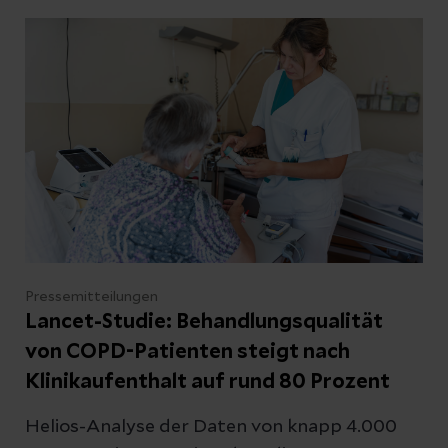
der Narkosegase in Aktivkohlefiltern
aufgefangen und dem Recycling zugeführt
werden, anstatt sie in die Außenluft
abzugeben. Ab Mitte 2026 wird Helios rund
600 Narkosegasgeräte in 36 Kliniken in ganz
Deutschland mit dieser Technologie
ausstatten. Diese Kliniken verursachten 2025
insgesamt 80 Prozent der CO2 Emissionen im
Bereich Narkosegase.
Pressemitteilungen
Lancet-Studie: Behandlungsqualität
von COPD-Patienten steigt nach
Klinikaufenthalt auf rund 80 Prozent
Helios-Analyse der Daten von knapp 4.000