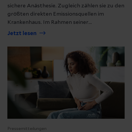
sichere Anästhesie. Zugleich zählen sie zu den
größten direkten Emissionsquellen im
Krankenhaus. Im Rahmen seiner
Klimastrategie führt Helios seit 2023 in seinen
Jetzt lesen
Kliniken schrittweise eine Technologie ein, mit
der Narkosegase in Aktivkohlefiltern
aufgefangen und dem Recycling zugeführt
werden, anstatt sie in die Außenluft
abzugeben. Ab Mitte 2026 wird Helios rund
600 Narkosegasgeräte in 36 Kliniken in ganz
Deutschland mit dieser Technologie
ausstatten. Diese Kliniken verursachten 2025
insgesamt 80 Prozent der CO2 Emissionen im
Bereich Narkosegase.
Pressemitteilungen