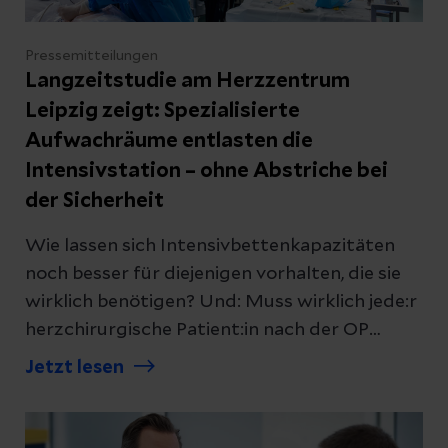
Pressemitteilungen
Langzeitstudie am Herzzentrum
Leipzig zeigt: Spezialisierte
Aufwachräume entlasten die
Intensivstation – ohne Abstriche bei
der Sicherheit
Wie lassen sich Intensivbettenkapazitäten
noch besser für diejenigen vorhalten, die sie
wirklich benötigen? Und: Muss wirklich jede:r
herzchirurgische Patient:in nach der OP
routinemäßig auf der Intensivstation betreut
Jetzt lesen
werden? Gefragt, getan: Im Jahr 2005 ging
am Herzzentrum Leipzig ein neues Projekt an
den Start. Das Enhanced Recovery After