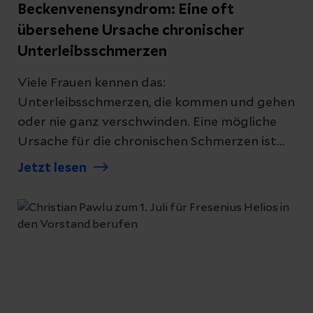
Beckenvenensyndrom: Eine oft
übersehene Ursache chronischer
Unterleibsschmerzen
Viele Frauen kennen das:
Unterleibsschmerzen, die kommen und gehen
oder nie ganz verschwinden. Eine mögliche
Ursache für die chronischen Schmerzen ist
das Beckenvenensyndrom, vor allem wenn
Jetzt lesen
andere Erkrankungen wie Endometriose
bereits ausgeschlossen wurden. Priv.-Doz. Dr.
Michael Moche, Chefarzt der Klinik für
Interventionelle Radiologie und Leiter des
Interdisziplinären Gefäßzentrums im Helios
Park-Klinikum Leipzig erklärt, wer besonders
häufig betroffen ist, wie das Syndrom