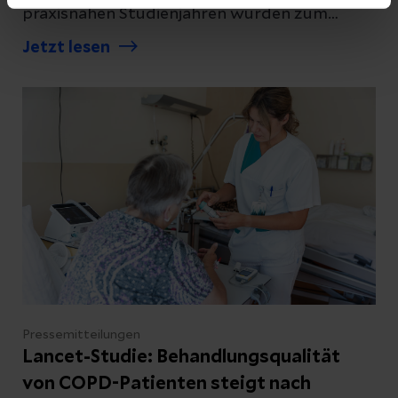
praxisnahen Studienjahren wurden zum
Jahresende 2025 die ersten 43
Jetzt lesen
Absolventinnen und Absolventen der MSH
Medical School Hamburg – University of
Applied Sciences and Medical University in
Kooperation mit den Helios Kliniken Schwerin
feierlich verabschiedet.
Pressemitteilungen
Lancet-Studie: Behandlungsqualität
von COPD-Patienten steigt nach