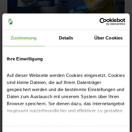
Pressemitteilungen
Neue Robotik-Technik im Einsatz:
Zustimmung
Details
Über Cookies
Lungenkrebs wird im Frühstadium
erkannt
Ihre Einwilligung
Wenn Lungenkrebs entsteht, verursacht er
meist keine Symptome und wird daher häufig
Auf dieser Webseite werden Cookies eingesetzt. Cookies
erst spät erkannt. Neuste Technik
sind kleine Dateien, die auf Ihrem Datenträger
gespeichert werden und die bestimmte Einstellungen und
revolutioniert jetzt die Untersuchung bei
Daten zum Austausch mit unserem System über Ihren
Verdacht auf Lungenkrebs und ermöglicht
Jetzt lesen
Browser speichern. Sie dienen dazu, das Internetangebot
Ärztinnen und Ärzten eine hochpräzise
insgesamt nutzerfreundlicher und effektiver zu gestalten.
Diagnose – ein Durchbruch in der
Früherkennung einer der tödlichsten
Cookies, die nicht für den Betrieb der Webseite zwingend
Krebserkrankungen. Die hochspezialisierten
notwendig sind, dürfen nur mit Ihrer Einwilligung