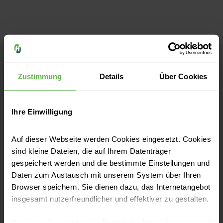
Helios Privatkliniken
Zustimmung
Details
Über Cookies
Kontakt
Ihre Einwilligung
Else-Kröner-Straße 1
Auf dieser Webseite werden Cookies eingesetzt. Cookies
61352 Bad Homburg
sind kleine Dateien, die auf Ihrem Datenträger
gespeichert werden und die bestimmte Einstellungen und
Anfahrt auf Google Maps
Daten zum Austausch mit unserem System über Ihren
Fax: +49 30 52 13 21-199
Browser speichern. Sie dienen dazu, das Internetangebot
insgesamt nutzerfreundlicher und effektiver zu gestalten.
Cookies, die nicht für den Betrieb der Webseite zwingend