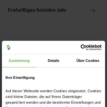
Freiwilliges Soziales Jahr
Helios Klinik Wittingen
Zustimmung
Details
Über Cookies
Kontakt
Ihre Einwilligung
Gustav-Dobberkau-Straße 5
29378 Wittingen
Auf dieser Webseite werden Cookies eingesetzt. Cookies
sind kleine Dateien, die auf Ihrem Datenträger
Anfahrt auf Google Maps
gespeichert werden und die bestimmte Einstellungen und