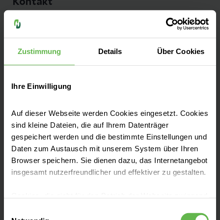
Kontakt
Gustav-Dobberkau-Straße 5
29378 Wittingen
Zustimmung
Details
Über Cookies
Anfahrt auf Google Maps
Ihre Einwilligung
Medizinische Versorgung auf hohem Niveau
Auf dieser Webseite werden Cookies eingesetzt. Cookies
sind kleine Dateien, die auf Ihrem Datenträger
Erfahrene Teams, moderne Medizintechnik,
gespeichert werden und die bestimmte Einstellungen und
höchste pflegerische Standards: Unsere
Daten zum Austausch mit unserem System über Ihren
Abteilungen bieten optimale Bedingungen
Browser speichern. Sie dienen dazu, das Internetangebot
für Ihre professionelle medizinische
insgesamt nutzerfreundlicher und effektiver zu gestalten.
Betreuung.
Cookies, die nicht für den Betrieb der Webseite zwingend
notwendig sind, dürfen nur mit Ihrer Einwilligung
Einwilligungsauswahl
eingesetzt werden.