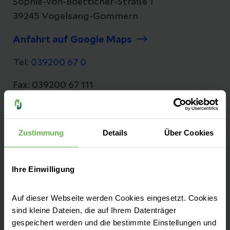
Sophie-von-Boetticher-Straße 1
39245 Vogelsang-Gommern
Anfahrt auf Google Maps
Tel:
039200 67 0
Fax: 039200 67 111
E-Mail senden
Zustimmung
Details
Über Cookies
In unserer Fachklinik arbeiten wir Hand in
Ihre Einwilligung
Hand für Ihre Gesundheit. Dabei vereinen wir
moderne Medizin mit einfühlsamer Pflege.
Auf dieser Webseite werden Cookies eingesetzt. Cookies
Unsere Patient:innen stehen bei uns im
sind kleine Dateien, die auf Ihrem Datenträger
Mittelpunkt.
gespeichert werden und die bestimmte Einstellungen und