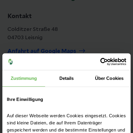
Kontakt
Colditzer Straße 48
04703 Leisnig
Anfahrt auf Google Maps
Tel:
034321 8-0
Fax: 034321 8-111
Zustimmung
Details
Über Cookies
Ihre Einwilligung
Die Helios Klinik Leisnig gründet mit 150
Auf dieser Webseite werden Cookies eingesetzt. Cookies
Jahren. Erfahrung auf einem traditionsreichen
sind kleine Dateien, die auf Ihrem Datenträger
Klinikstandort. In Mittelsachsen gehören wir
gespeichert werden und die bestimmte Einstellungen und