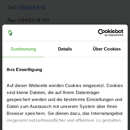
Tel:
034321 8-0
Fax: 034321 8-111
Zustimmung
Details
Über Cookies
Die Helios Klinik Leisnig gründet mit 150
Jahren. Erfahrung auf einem traditionsreichen
Klinikstandort. In Mittelsachsen gehören wir
Ihre Einwilligung
zu einem wichtigen Akutkrankenhaus mit
überregionaler Ausstrahlung.
Auf dieser Webseite werden Cookies eingesetzt. Cookies
sind kleine Dateien, die auf Ihrem Datenträger
gespeichert werden und die bestimmte Einstellungen und
Daten zum Austausch mit unserem System über Ihren
Browser speichern. Sie dienen dazu, das Internetangebot
insgesamt nutzerfreundlicher und effektiver zu gestalten.
Leistungen finden